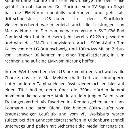
Stadionrunde könnte ihm sein NLV-Kollege Thorben Finke
gefährlich nah kommen: Der Sprinter vom SV Sigiltra Sögel
hat die EM-Norm ebenfalls unterboten und geht als
drittschnellster U23-Läufer in den Startblock.
Vielversprechend waren zuletzt auch die Leistungen von
Marius Numrich: Der Hammerwerfer von der SVG GW Bad
Gandersheim hat in diesem Jahr bereits 62,22m geworfen
und wird das EM-Ticket anvisieren. Auch 1500m-Läufer Tim
Kalies von der LG Braunschweig und 100m-Ass Milian Zirbus
von Hannover 96 können mit einer Top-Platzierung in Ulm
rechnen und auf eine EM-Nominierung hoffen.
In den Wettbewerben der U16 bekommt der Nachwuchs die
Chance, das erste Mal Meisterschafts-Luft zu schnuppern.
Unter anderem Tamina Heller lässt Niedersachsen hier auf
einen Titel hoffen, denn über die 300m Hürden kommt
momentan keine andere Athletin an dem jungen Talent vom
TV Langen vorbei. Als Favoriten ins Rennen gehen auch Hans
Kobmann und Jaron Diehr. Die beiden 800m-Läufer vom
Braunschweiger Laufclub und vom VfL Wolfsburg waren
zuletzt bei den Landesmeisterschaften in Oldenburg schnell
unterwegs und peilen mit Sicherheit die Medaillenränge an.