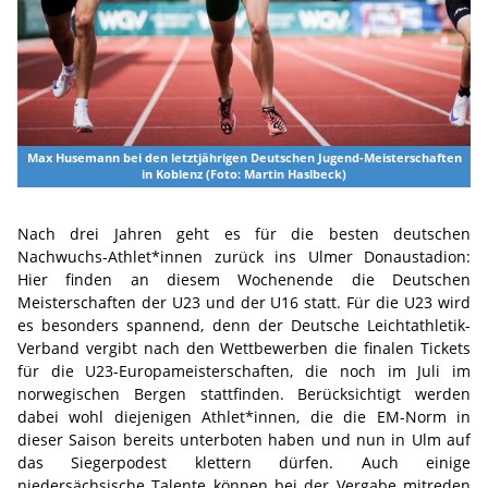
Max Husemann bei den letztjährigen Deutschen Jugend-Meisterschaften
in Koblenz (Foto: Martin Haslbeck)
Nach drei Jahren geht es für die besten deutschen
Nachwuchs-Athlet*innen zurück ins Ulmer Donaustadion:
Hier finden an diesem Wochenende die Deutschen
Meisterschaften der U23 und der U16 statt. Für die U23 wird
es besonders spannend, denn der Deutsche Leichtathletik-
Verband vergibt nach den Wettbewerben die finalen Tickets
für die U23-Europameisterschaften, die noch im Juli im
norwegischen Bergen stattfinden. Berücksichtigt werden
dabei wohl diejenigen Athlet*innen, die die EM-Norm in
dieser Saison bereits unterboten haben und nun in Ulm auf
das Siegerpodest klettern dürfen. Auch einige
niedersächsische Talente können bei der Vergabe mitreden