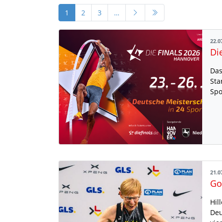
1
2
3
…
22.0
Di
Das
Sta
Spo
21.0
Hil
Deu