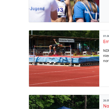
01.0
Em
NDM
nie
nor
26.0