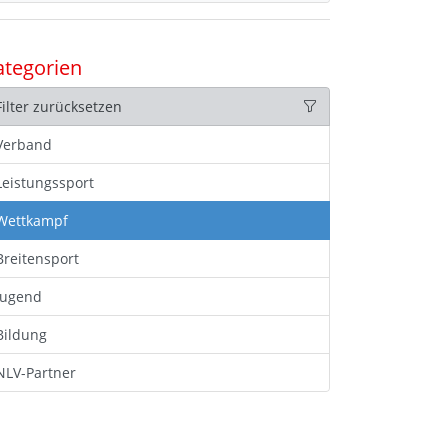
ategorien
Filter zurücksetzen
Verband
Leistungssport
Wettkampf
Breitensport
Jugend
Bildung
NLV-Partner