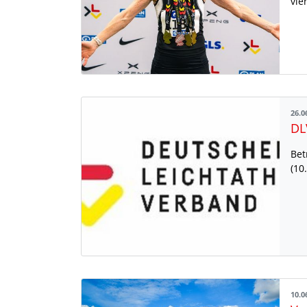
vie
26.0
Bet
(10
10.0