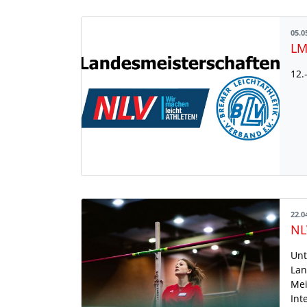
05.0
LM
12.
22.0
Unt
Lan
Mei
Int