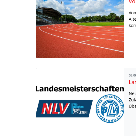
Von
Alt
kom
05.0
La
Neu
Zul
Übe