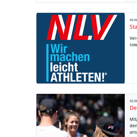
04.0
St
Ver
sow
02.0
De
Mit
den
an