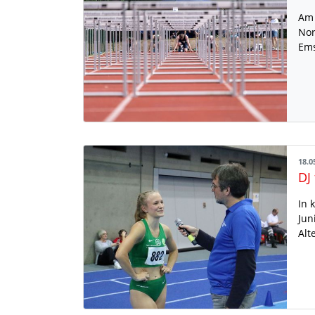
Am 
Nor
Ems
18.0
DJ
In 
Jun
Alt