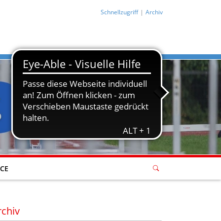
Schnellzugriff
Archiv
ICE
rchiv