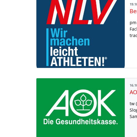
19.1
pm 
Fac
tra
16.1
tw 
Slo
Sam