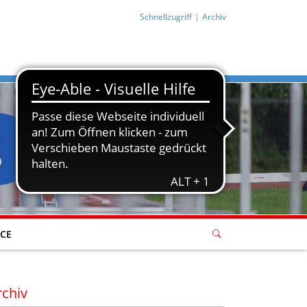
Schnellzugriff
Archiv
ICE
rchiv