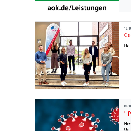
13.1
Neu
08.1
Up
Nie
Umg