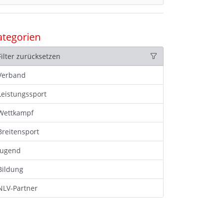
ategorien
Filter zurücksetzen
Verband
Leistungssport
Wettkampf
Breitensport
Jugend
Bildung
NLV-Partner