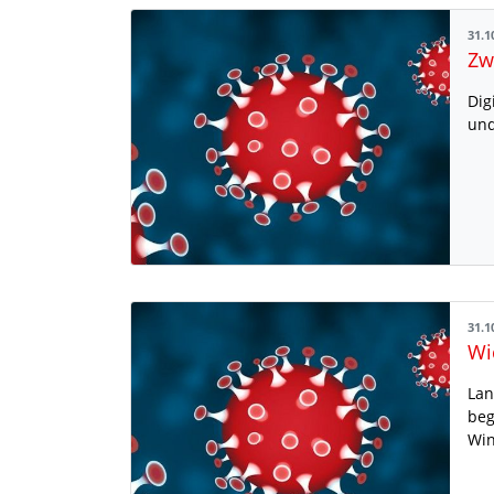
31.1
Zw
Dig
und
31.1
Lan
beg
Win