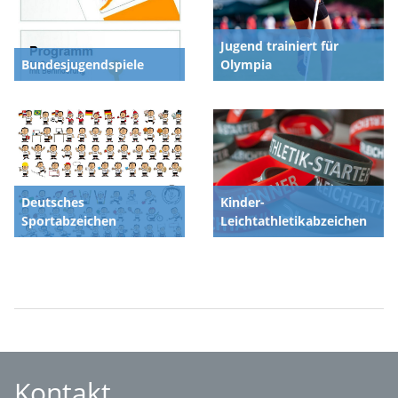
Jugend trainiert für
Bundesjugendspiele
Olympia
Deutsches
Kinder-
Sportabzeichen
Leichtathletikabzeichen
Kontakt