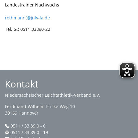
Landestrainer Nachwuchs
rothmann(@)nlv-la.de
Tel. G.: 0511 33890-22
Kontakt
Niedersächsischer Leichtathletik-Verband e.V.
Ferdinand-Wilhelm-Fricke-Weg 10
30169 Hannover
0511 / 33 89 0 - 0
0511 / 33 89 0 - 19