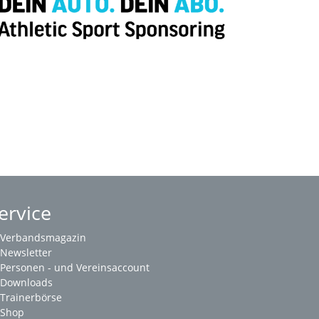
ervice
Verbandsmagazin
Newsletter
Personen - und Vereinsaccount
Downloads
Trainerbörse
Shop