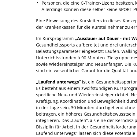
Personen, die eine C-Trainer-Lizenz besitzen,
Allerdings können diese selber keine SPORT
Eine Einweisung des Kursleiters in dieses Konze
der Krankenkassen für die Kursteilnehmer zu erh
Im Kursprogramm
„Ausdauer auf Dauer - mit W
Gesundheitssports aufbereitet und drei untersch
Belastungsparameter eingesetzt: Laufen, Walki
Unterrichtsstunden à 90 Minuten. Zielgruppe 
sowie Wiedereinsteiger und Neuanfänger. Die Ku
sind ein wesentlicher Garant für die Qualität u
„Laufend unterwegs“
ist ein Gesundheitssportp
Es besteht aus einem zwölfstündigen Kursprogr
sportliche Neu- und Wiedereinsteiger richtet. 
Kräftigung, Koordination und Beweglichkeit dur
in der Lage sein, 30 Minuten durchgehend ohne 
beitragen, ein höheres Gesundheitsbewusstsein
integrieren. Das „Laufen“, als eine der Kerndiszip
Disziplin für Arbeit in der Gesundheitsförderu
Laufend unterwegs“ lassen sich diese Potentiale