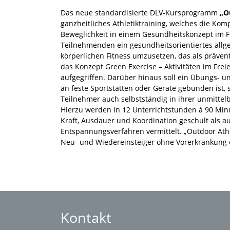
Das neue standardisierte DLV-Kursprogramm
„O
ganzheitliches Athletiktraining, welches die Ko
Beweglichkeit in einem Gesundheitskonzept im Fre
Teilnehmenden ein gesundheitsorientiertes allg
körperlichen Fitness umzusetzen, das als präve
das Konzept Green Exercise – Aktivitäten im Fre
aufgegriffen. Darüber hinaus soll ein Übungs- 
an feste Sportstätten oder Geräte gebunden ist
Teilnehmer auch selbstständig in ihrer unmitte
Hierzu werden in 12 Unterrichtstunden á 90 Min
Kraft, Ausdauer und Koordination geschult als 
Entspannungsverfahren vermittelt. „Outdoor Athle
Neu- und Wiedereinsteiger ohne Vorerkrankung 
Kontakt