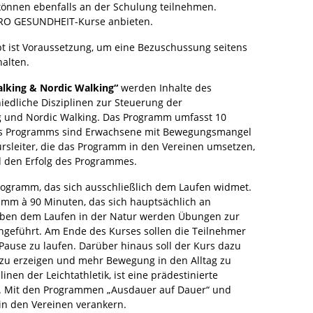
 können ebenfalls an der Schulung teilnehmen.
 PRO GESUNDHEIT-Kurse anbieten.
pt ist Voraussetzung, um eine Bezuschussung seitens
alten.
alking & Nordic Walking“
werden Inhalte des
iedliche Disziplinen zur Steuerung der
ng und Nordic Walking. Das Programm umfasst 10
des Programms sind Erwachsene mit Bewegungsmangel
rsleiter, die das Programm in den Vereinen umsetzen,
nd den Erfolg des Programmes.
rogramm, das sich ausschließlich dem Laufen widmet.
amm à 90 Minuten, das sich hauptsächlich an
Neben dem Laufen in der Natur werden Übungen zur
chgeführt. Am Ende des Kurses sollen die Teilnehmer
Pause zu laufen. Darüber hinaus soll der Kurs dazu
 zu erzeigen und mehr Bewegung in den Alltag zu
linen der Leichtathletik, ist eine prädestinierte
ng. Mit den Programmen „Ausdauer auf Dauer“ und
 in den Vereinen verankern.