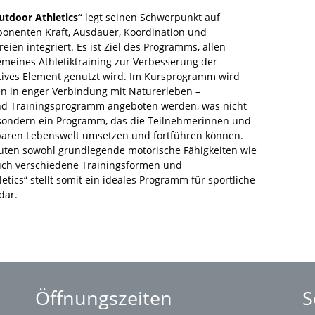
utdoor Athletics“
legt seinen Schwerpunkt auf
mponenten Kraft, Ausdauer, Koordination und
ien integriert. Es ist Ziel des Programms, allen
emeines Athletiktraining zur Verbesserung der
ntives Element genutzt wird. Im Kursprogramm wird
ien in enger Verbindung mit Naturerleben –
und Trainingsprogramm angeboten werden, was nicht
, sondern ein Programm, das die Teilnehmerinnen und
lbaren Lebenswelt umsetzen und fortführen können.
uten sowohl grundlegende motorische Fähigkeiten wie
auch verschiedene Trainingsformen und
tics“ stellt somit ein ideales Programm für sportliche
dar.
Öffnungszeiten
S