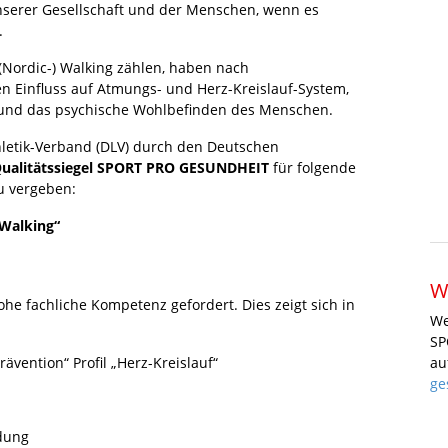
unserer Gesellschaft und der Menschen, wenn es
.
Nordic-) Walking zählen, haben nach
n Einfluss auf Atmungs- und Herz-Kreislauf-System,
n und das psychische Wohlbefinden des Menschen.
letik-Verband (DLV) durch den Deutschen
ualitätssiegel SPORT PRO GESUNDHEIT
für folgende
u vergeben:
 Walking“
W
he fachliche Kompetenz gefordert. Dies zeigt sich in
We
SP
ävention“ Profil „Herz-Kreislauf“
au
ge
dung