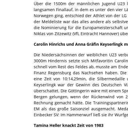
Über die 1500m der männlichen Jugend U23 lie
langsamen Finallauf, in dem es unter den vier 
Norwegen ging, entschied der Athlet von der LG 
der Meldeliste war das alles andere als selbst
die Nominierung für die Europameisterschaft u
Niklas von Zitzewitz (VfL Eintracht Hannover) üb
Carolin Hinrichs und Anna Gräfin Keyserlingk mi
Die Niedersächsinnen der weiblichen U23 verbu
3000m Hindernis setzte sich Mitfavoritin Caro
schnell vom Rest des Feldes ab, musste am End
Finanz Regensburg das Nachsehen haben. Die A
eine Zeit von 10:14,29min, die Silbermedaill
Keyserlingk war der Gewinn des Deutschen Viz
überschattet. Die Göttingerin wäre mit einem Sp
Bergen gelungen, wenn der Rückenwind von 2,
Rechnung gemacht hätte. Die Trainingspartneri
EM als das große Saisonziel ausgemacht. Med
Einbecker SV: Im Hammerwurf ließ sie ihr Wurfge
Tamina Heller knackt Zeit von 1983