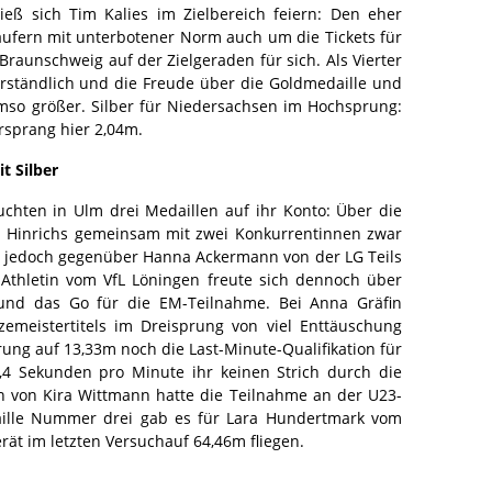
ß sich Tim Kalies im Zielbereich feiern: Den eher
Läufern mit unterbotener Norm auch um die Tickets für
Braunschweig auf der Zielgeraden für sich. Als Vierter
verständlich und die Freude über die Goldmedaille und
mso größer. Silber für Niedersachsen im Hochsprung:
ersprang hier 2,04m.
t Silber
chten in Ulm drei Medaillen auf ihr Konto: Über die
lin Hinrichs gemeinsam mit zwei Konkurrentinnen zwar
e jedoch gegenüber Hanna Ackermann von der LG Teils
thletin vom VfL Löningen freute sich dennoch über
e und das Go für die EM-Teilnahme. Bei Anna Gräfin
emeistertitels im Dreisprung von viel Enttäuschung
rung auf 13,33m noch die Last-Minute-Qualifikation für
4 Sekunden pro Minute ihr keinen Strich durch die
n von Kira Wittmann hatte die Teilnahme an der U23-
aille Nummer drei gab es für Lara Hundertmark vom
rät im letzten Versuchauf 64,46m fliegen.