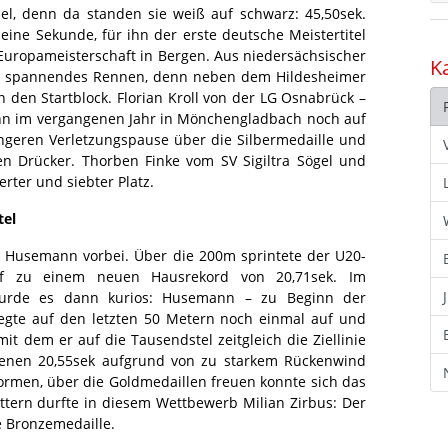
l, denn da standen sie weiß auf schwarz: 45,50sek.
eine Sekunde, für ihn der erste deutsche Meistertitel
-Europameisterschaft in Bergen. Aus niedersächsischer
K
rs spannendes Rennen, denn neben dem Hildesheimer
in den Startblock. Florian Kroll von der LG Osnabrück –
mann im vergangenen Jahr in Mönchengladbach noch auf
ängeren Verletzungspause über die Silbermedaille und
en Drücker. Thorben Finke vom SV Sigiltra Sögel und
rter und siebter Platz.
tel
 Husemann vorbei. Über die 200m sprintete der U20-
uf zu einem neuen Hausrekord von 20,71sek. Im
urde es dann kurios: Husemann – zu Beginn der
egte auf den letzten 50 Metern noch einmal auf und
it dem er auf die Tausendstel zeitgleich die Ziellinie
fenen 20,55sek aufgrund von zu starkem Rückenwind
ormen, über die Goldmedaillen freuen konnte sich das
ettern durfte in diesem Wettbewerb Milian Zirbus: Der
e Bronzemedaille.