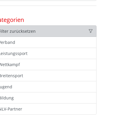
ategorien
Filter zurücksetzen
Verband
Leistungssport
Wettkampf
Breitensport
Jugend
Bildung
NLV-Partner