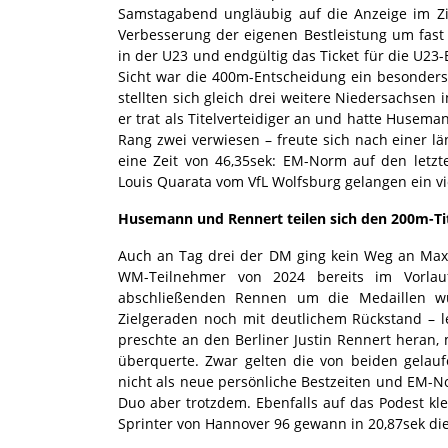
Samstagabend ungläubig auf die Anzeige im Zie
Verbesserung der eigenen Bestleistung um fast 
in der U23 und endgültig das Ticket für die U23
Sicht war die 400m-Entscheidung ein besonde
stellten sich gleich drei weitere Niedersachsen 
er trat als Titelverteidiger an und hatte Huse
Rang zwei verwiesen – freute sich nach einer l
eine Zeit von 46,35sek: EM-Norm auf den letzt
Louis Quarata vom VfL Wolfsburg gelangen ein vie
Husemann und Rennert teilen sich den 200m-Ti
Auch an Tag drei der DM ging kein Weg an Max
WM-Teilnehmer von 2024 bereits im Vorla
abschließenden Rennen um die Medaillen w
Zielgeraden noch mit deutlichem Rückstand – l
preschte an den Berliner Justin Rennert heran, m
überquerte. Zwar gelten die von beiden gelau
nicht als neue persönliche Bestzeiten und EM-N
Duo aber trotzdem. Ebenfalls auf das Podest kl
Sprinter von Hannover 96 gewann in 20,87sek di