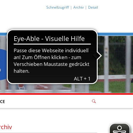
Schnellzugriff
Archiv
Detail
ICE
rchiv