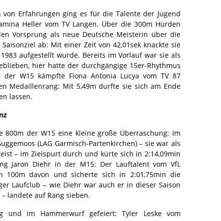
von Erfahrungen ging es für die Talente der Jugend
Tamina Heller vom TV Langen. Über die 300m Hürden
den Vorsprung als neue Deutsche Meisterin über die
Saisonziel ab: Mit einer Zeit von 42,01sek knackte sie
1983 aufgestellt wurde. Bereits im Vorlauf war sie als
geblieben, hier hatte der durchgängige 15er-Rhythmus
ng der W15 kämpfte Fiona Antonia Lucya vom TV 87
en Medaillenrang: Mit 5,49m durfte sie sich am Ende
en lassen.
nz
ie 800m der W15 eine kleine große Überraschung: Im
 Guggemoos (LAG Garmisch-Partenkirchen) – sie war als
reist – im Zielspurt durch und kürte sich in 2:14,09min
ng Jaron Diehr in der M15: Der Lauftalent vom VfL
en 100m davon und sicherte sich in 2:01,75min die
 Laufclub – wie Diehr war auch er in dieser Saison
 – landete auf Rang sieben.
ng und im Hammerwurf gefeiert: Tyler Leske vom