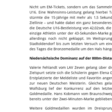
Nicht um EM-Tickets, sondern um das Sammeln 
U16. Eine Wahnsinns-Leistung gelang hierbei 
stürmte die 15-Jährige mit mehr als 1,5 Sekun
Ziellinie – und hakte dabei ein ganz besonderes 
die Deutsche U16-Bestleistung von 42,02sek, die 
einzige Athletin unter der 43-Sekunden-Marke 
allerdings noch nicht geklappt. Im Weitspru
Stadtoldendorf bis zum letzten Versuch um ein
des Tages die Bronzemedaille um den Hals häng
Niedersächsische Dominanz auf der 800m-Dista
Valerie Fehlandt vom LAV Zeven gelang über d
Zielspurt setzte sich die Schülerin gegen Elena
Erstplatzierte der Meldeliste und Favoritin ange
zur neuen Deutschen Meisterin. Gleiches gela
Wolfsburg lief der Konkurrenz auf den letzt
Goldmedaille. Hans Kobmann vom Braunschweiger
bereits unter der Zwei-Minuten-Marke geblieben
Weitere Goldmedaillen wurden im Dreispru