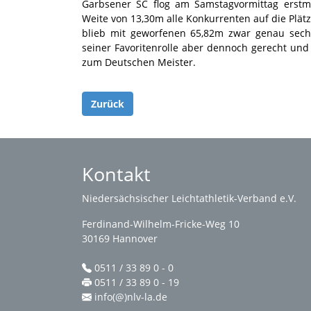
Garbsener SC flog am Samstagvormittag erstm
Weite von 13,30m alle Konkurrenten auf die Plät
blieb mit geworfenen 65,82m zwar genau sechs
seiner Favoritenrolle aber dennoch gerecht und
zum Deutschen Meister.
Zurück
Kontakt
Niedersächsischer Leichtathletik-Verband e.V.
Ferdinand-Wilhelm-Fricke-Weg 10
30169 Hannover
0511 / 33 89 0 - 0
0511 / 33 89 0 - 19
info(@)nlv-la.de