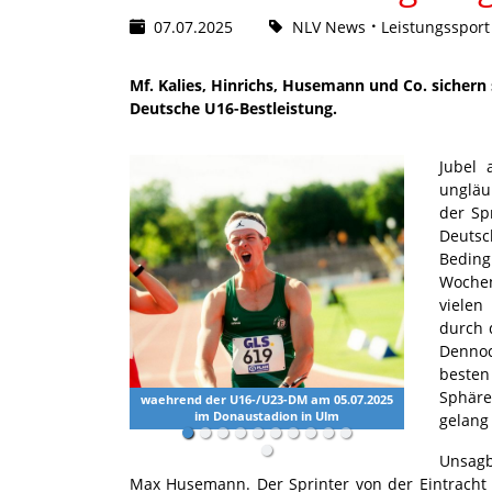
07.07.2025
NLV News
Leistungssport
Mf. Kalies, Hinrichs, Husemann und Co. sichern 
Deutsche U16-Bestleistung.
Jubel 
ungläu
der Sp
Deuts
Bedin
Wochen
vielen
durch 
Dennoc
besten
Sphäre
waehrend der U16-/U23-DM am 05.07.2025
im Donaustadion in Ulm
gelang
Unsag
Max Husemann. Der Sprinter von der Eintracht