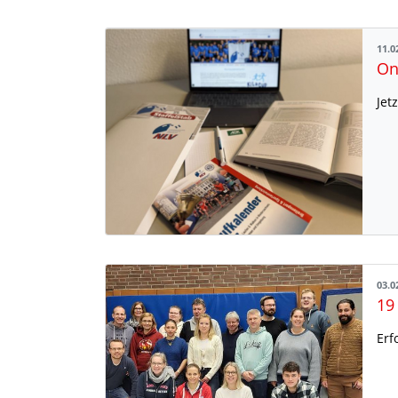
11.0
Jet
03.0
19
Erf