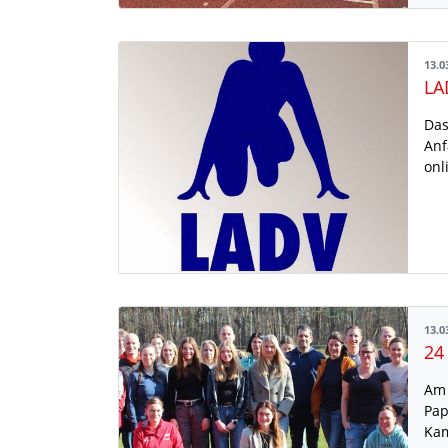
13.0
Das
Anf
onl
13.0
Am 
Pap
Kam