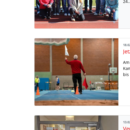
24
18.0
Am 
Kam
bis
13.0