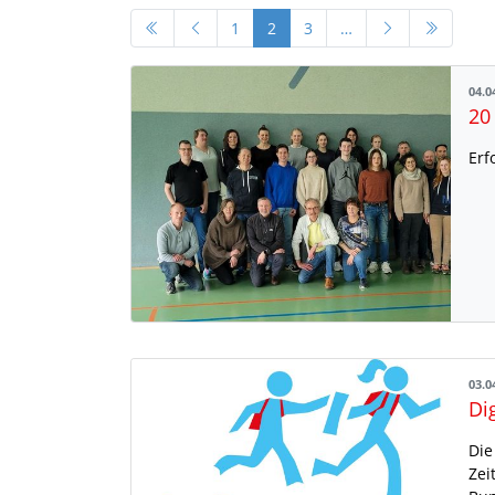
1
2
3
…
04.0
20
Erf
03.0
Di
Die
Zei