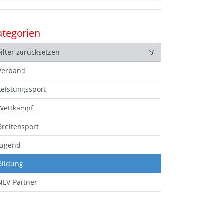
ategorien
Filter zurücksetzen
Verband
Leistungssport
Wettkampf
Breitensport
Jugend
Bildung
NLV-Partner