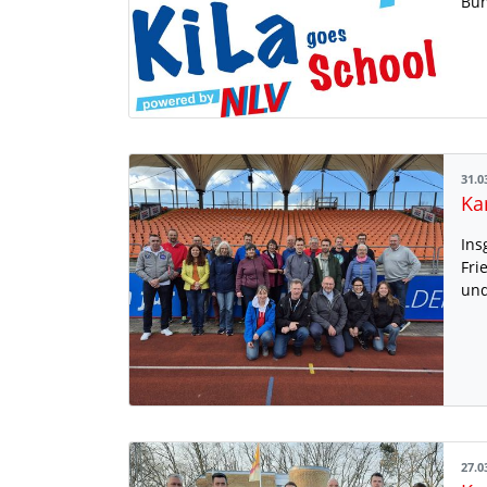
Bun
31.0
Ka
Ins
Fri
un
27.0