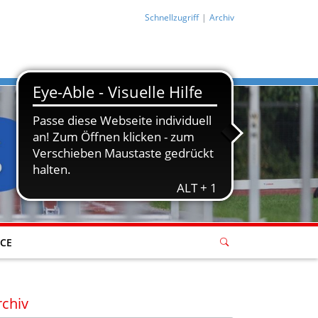
Schnellzugriff
Archiv
ICE
rchiv