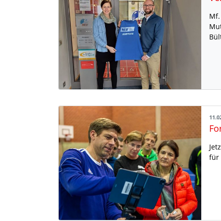
Mf.
Mut
Bül
11.0
Fo
Jet
für