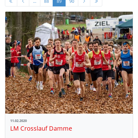
…
88
89
90
11.02.2020
LM Crosslauf Damme