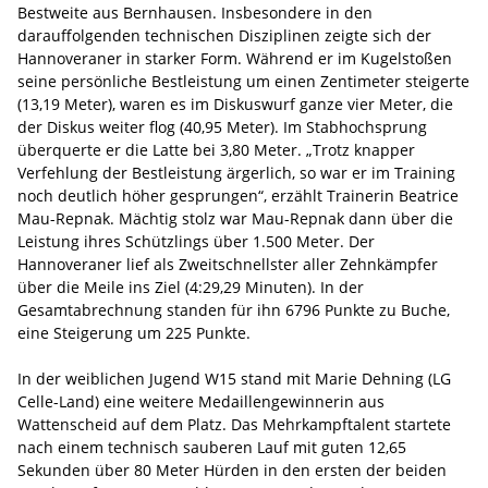
Bestweite aus Bernhausen. Insbesondere in den
darauffolgenden technischen Disziplinen zeigte sich der
Hannoveraner in starker Form. Während er im Kugelstoßen
seine persönliche Bestleistung um einen Zentimeter steigerte
(13,19 Meter), waren es im Diskuswurf ganze vier Meter, die
der Diskus weiter flog (40,95 Meter). Im Stabhochsprung
überquerte er die Latte bei 3,80 Meter. „Trotz knapper
Verfehlung der Bestleistung ärgerlich, so war er im Training
noch deutlich höher gesprungen“, erzählt Trainerin Beatrice
Mau-Repnak. Mächtig stolz war Mau-Repnak dann über die
Leistung ihres Schützlings über 1.500 Meter. Der
Hannoveraner lief als Zweitschnellster aller Zehnkämpfer
über die Meile ins Ziel (4:29,29 Minuten). In der
Gesamtabrechnung standen für ihn 6796 Punkte zu Buche,
eine Steigerung um 225 Punkte.
In der weiblichen Jugend W15 stand mit Marie Dehning (LG
Celle-Land) eine weitere Medaillengewinnerin aus
Wattenscheid auf dem Platz. Das Mehrkampftalent startete
nach einem technisch sauberen Lauf mit guten 12,65
Sekunden über 80 Meter Hürden in den ersten der beiden