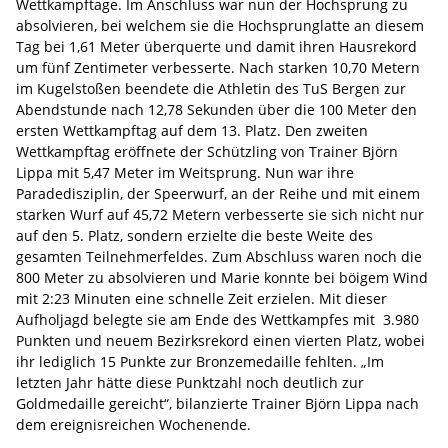
Wettkampftage. Im Anschluss war nun der Hochsprung zu
absolvieren, bei welchem sie die Hochsprunglatte an diesem
Tag bei 1,61 Meter überquerte und damit ihren Hausrekord
um fünf Zentimeter verbesserte. Nach starken 10,70 Metern
im Kugelstoßen beendete die Athletin des TuS Bergen zur
Abendstunde nach 12,78 Sekunden über die 100 Meter den
ersten Wettkampftag auf dem 13. Platz. Den zweiten
Wettkampftag eröffnete der Schützling von Trainer Björn
Lippa mit 5,47 Meter im Weitsprung. Nun war ihre
Paradedisziplin, der Speerwurf, an der Reihe und mit einem
starken Wurf auf 45,72 Metern verbesserte sie sich nicht nur
auf den 5. Platz, sondern erzielte die beste Weite des
gesamten Teilnehmerfeldes. Zum Abschluss waren noch die
800 Meter zu absolvieren und Marie konnte bei böigem Wind
mit 2:23 Minuten eine schnelle Zeit erzielen. Mit dieser
Aufholjagd belegte sie am Ende des Wettkampfes mit 3.980
Punkten und neuem Bezirksrekord einen vierten Platz, wobei
ihr lediglich 15 Punkte zur Bronzemedaille fehlten. „Im
letzten Jahr hätte diese Punktzahl noch deutlich zur
Goldmedaille gereicht“, bilanzierte Trainer Björn Lippa nach
dem ereignisreichen Wochenende.