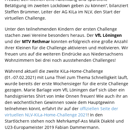
Betätigung im zweiten Lockdown geben zu können“, bilanziert
Steffen Brümmer, Leiter der AG KiLa im NLV, den Start der
virtuellen Challenge.
Unter den teilnehmenden Kindern der ersten Challenge
stachen zwei Vereine besonders heraus. Der
VfL Löningen
und der
MTV Rethmar
konnten erfolgreich eine große Anzahl
ihrer Kleinen für die Challenge aktivieren und motivieren. Wir
freuen uns auf die weiteren Eindrücke aus Niedersachsens
Wohnzimmern bei drei noch ausstehenden Challenges!
Während aktuell die zweite KiLa-Home-Challenge
(01.-07.02.2021) mit Luna Thiel zum Thema Schnelligkeit läuft,
wurde bereits der erste Wochensieger für die erste Challenge
gezogen. Marie Barlage vom VfL Löningen darf sich über ein
handsigniertes Shirt von Imke Onnen freuen! Wie auch ihr an
den wöchentlichen Gewinnen sowie dem Hauptgewinn
teilnehmen könnt, erfahrt ihr auf der
offiziellen Seite der
virtuellen NLV-KiLa-Home-Challenge 2021
! In den
Startlöchern stehen noch Mehrkampf-Ass Malik Diakité und
U23-Europameister 2019 Fabian Dammermann.