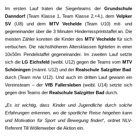
Im ersten Lauf traten die Siegerteams der
Grundschule
Danndorf
(Team Klasse 1, Team Klasse 2.+4.), dem
Velpker
SV
(U8) und dem
MTV Vechelde
(Team U10) mit- und
gegeneinander über die 3 Minuten Hindernissprintstaffel an. Die
meisten Zähler konnten die Kinder des
MTV Vechelde
für sich
verbuchen. Die nächsthöheren Altersklassen fighteten in einer
10x50m Pendelstaffel gegeneinander. Im zweiten Lauf setzte
sich die
LG Eichsfeld
(weibl. U12) gegen die Teams vom
MTV
Schöningen
(männl. U12) und der
Realschule Salzgitter Bad
durch (Team m/w U12). Und auch im dritten Lauf gewann ein
Vereinsteam – der
VfB Fallersleben
(weibl. U14)
setzte sich
gegen drei Teams der
Realschule Salzgitter Bad
durch.
„
Es ist wichtig, dass Kinder und Jugendliche durch solche
Erfahrungen erkennen, wo die sportliche Reise hingehen kann
und Motivation für Sport und Bewegung finden
“, ordnet NLV-
Referent Till Wöllenweber die Aktion ein.