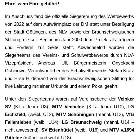
Ehre, wem Ehre gebührt!
Im Anschluss fand die offizielle Siegerehrung des Wettbewerbs
von 2022 auf dem Aufwärmplatz der DM statt unter Beteiligung
der Stadt Göttingen, des NLV sowie der Braunschweigischen
Stiftung, die seit Beginn im Jahr 2000 dem Projekt als Trägerin
und Förderin zur Seite steht. Abwechselnd wurden die
Siegerteams des Vereins- und Schulwettbewerbs durch NLV-
Vizepräsident Andreas Ull, Bürgermeisterin Onyekachi
Oshionwu, Verantwortlicher des Schulwettbewerbs Stefan Kratz
und Elisa Hildebrand von der Braunschweigischen Stiftung für
Ihre Leistung mit einer Urkunde und einem Pokal geehrt.
Unter den Siegerteams waren auf Vereinsebene der
Velpker
SV
(KiLa Team U8),
MTV Vechelde
(KiLa Team U10),
LG
Eichsfeld
, (weibl. U12),
MTV Schöningen
(männl. U12),
VfB
Fallersleben
(weibl. U14),
LG Braunschweig
(männl. U14 –
nicht anwesend),
SV Ettenbüttel
(weibl. U16) und
MTV v.1894
Gittelde
(männl. und weibl. U18).