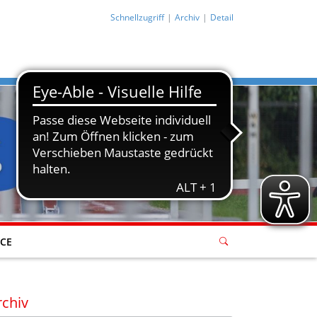
Schnellzugriff
Archiv
Detail
ICE
rchiv