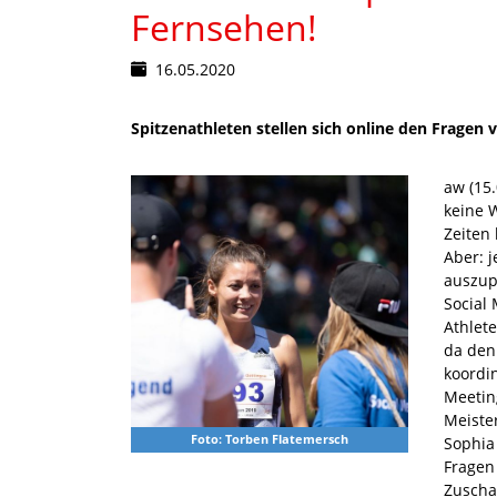
Fernsehen!
16.05.2020
Spitzenathleten stellen sich online den Fragen v
aw (15
keine 
Zeiten 
Aber: j
auszup
Social
Athlet
da den
koordi
Meetin
Meiste
Foto: Torben Flatemersch
Sophia
Fragen
Zuscha