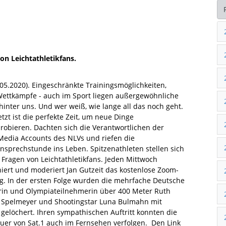
on Leichtathletikfans.
.05.2020). Eingeschränkte Trainingsmöglichkeiten,
Wettkämpfe - auch im Sport liegen außergewöhnliche
hinter uns. Und wer weiß, wie lange all das noch geht.
etzt ist die perfekte Zeit, um neue Dinge
robieren. Dachten sich die Verantwortlichen der
 Media Accounts des NLVs und riefen die
ensprechstunde ins Leben. Spitzenathleten stellen sich
 Fragen von Leichtathletikfans. Jeden Mittwoch
niert und moderiert Jan Gutzeit das kostenlose Zoom-
g. In der ersten Folge wurden die mehrfache Deutsche
rin und Olympiateilnehmerin über 400 Meter Ruth
 Spelmeyer und Shootingstar Luna Bulmahn mit
 gelöchert. Ihren sympathischen Auftritt konnten die
uer von Sat.1 auch im Fernsehen verfolgen. Den Link