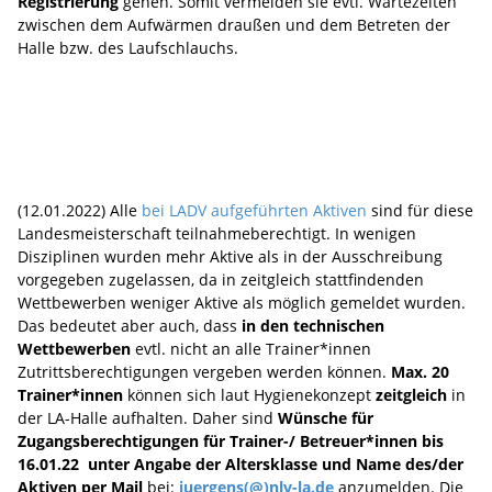
Registrierung
gehen. Somit vermeiden sie evtl. Wartezeiten
zwischen dem Aufwärmen draußen und dem Betreten der
Halle bzw. des Laufschlauchs.
(12.01.2022) Alle
bei LADV aufgeführten Aktiven
sind für diese
Landesmeisterschaft teilnahmeberechtigt. In wenigen
Disziplinen wurden mehr Aktive als in der Ausschreibung
vorgegeben zugelassen, da in zeitgleich stattfindenden
Wettbewerben weniger Aktive als möglich gemeldet wurden.
Das bedeutet aber auch, dass
in den technischen
Wettbewerben
evtl. nicht an alle Trainer*innen
Zutrittsberechtigungen vergeben werden können.
Max. 20
Trainer*innen
können sich laut Hygienekonzept
zeitgleich
in
der LA-Halle aufhalten. Daher sind
Wünsche für
Zugangsberechtigungen für Trainer-/ Betreuer*innen bis
16.01.22
unter Angabe der Altersklasse und Name des/der
Aktiven per Mail
bei:
juergens(@)nlv-la.de
anzumelden. Die