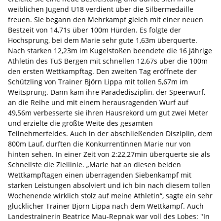
weiblichen Jugend U18 verdient über die Silbermedaille
freuen. Sie begann den Mehrkampf gleich mit einer neuen
Bestzeit von 14,71s über 100m Hürden. Es folgte der
Hochsprung, bei dem Marie sehr gute 1,63m überquerte.
Nach starken 12,23m im Kugelstoßen beendete die 16 jährige
Athletin des TuS Bergen mit schnellen 12,67s über die 100m
den ersten Wettkampftag. Den zweiten Tag eröffnete der
Schützling von Trainer Björn Lippa mit tollen 5,67m im
Weitsprung. Dann kam ihre Paradedisziplin, der Speerwurf,
an die Reihe und mit einem herausragenden Wurf auf
49,56m verbesserte sie ihren Hausrekord um gut zwei Meter
und erzielte die größte Weite des gesamten
Teilnehmerfeldes. Auch in der abschließenden Disziplin, dem
800m Lauf, durften die Konkurrentinnen Marie nur von
hinten sehen. In einer Zeit von 2:22,27min überquerte sie als
Schnellste die Ziellinie. „Marie hat an diesen beiden
Wettkampftagen einen überragenden Siebenkampf mit
starken Leistungen absolviert und ich bin nach diesem tollen
Wochenende wirklich stolz auf meine Athletin“, sagte ein sehr
glücklicher Trainer Björn Lippa nach dem Wettkampf. Auch
Landestrainerin Beatrice Mau-Repnak war voll des Lobes: "In