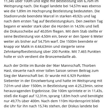
11,34s über 100m und legte mit Bestleistung von 6,76m im
Weitsprung nach. Die Kugel landete bei 14,57m was ebenso
wie die 1,89m im Hochsprung Bestleistung bedeuteten. Die
Stadionrunde beendete Marcel in starken 49,92s und lag
nach dem ersten Tag auf Bestleistungskurs. Den zweiten Tag
begann er wieder stark über die Hürden in 14,59s und ließ
die Diskusscheibe auf 40,05m fliegen. Mit dem Stab stellte er
seine Bestleistung von 4,50m ein, bevor er den Speer 6 Meter
weiter als bisher auf 54,75m warf. Die 1500m beendete er
knapp vor Malik in 4:44,63min und steigerte seine
Zehnkampfbestleistung über 200 Punkte. Mit 7.465 Punkten
holte er sich verdient die Bronzemedaille ab.
Auch der Dritte im Bunde der 96er Mannschaft, Thorben
Hast, steuerte nach einer tollen Saison seinen Beitrag zum
Sieg der Mannschaft bei. Er wurde mit 6.929 Punkten
Siebenter in der Einzelwertung und hatte im Weitsprung mit
7,01m und über 1500m, in Bestleistung von 4:25,23min, seine
herausragenden Ergebnisse. Die 100m sprintete er in 11,43s,
stieß die Kugel auf 12,31m, sprang 1,83m hoch und benötigte
nur 49,77s über 400m. Nach dem 110m Hürdensprint blieb
die Uhr für ihn nach 15,74s stehen, der Diskus landete bei