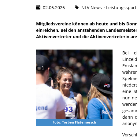
02.06.2026
NLV News
Leistungssport
Mitgliedsvereine können ab heute und bis Don
einreichen. Bei den anstehenden Landesmeisters
Aktivenvertreter und die Aktivenvertreterin an
Bei d
Einzel
Emslan
währe
Spel
nieder
eine S
nun ne
werde
gesamm
dann d
Foto: Torben Flatemersch
anonym
Vorschl