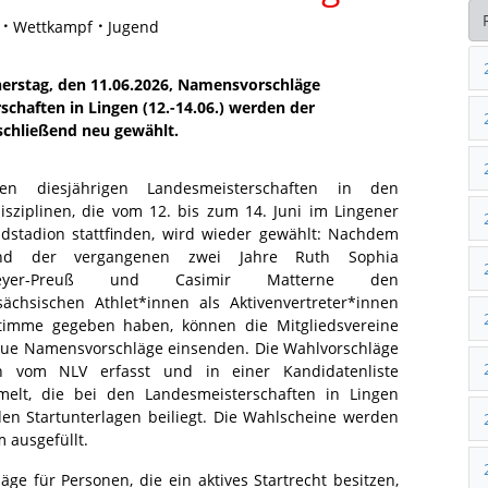
Wettkampf
Jugend
nerstag, den 11.06.2026, Namensvorschläge
chaften in Lingen (12.-14.06.) werden der
schließend neu gewählt.
en diesjährigen Landesmeisterschaften in den
disziplinen, die vom 12. bis zum 14. Juni im Lingener
dstadion stattfinden, wird wieder gewählt: Nachdem
nd der vergangenen zwei Jahre Ruth Sophia
meyer-Preuß und Casimir Matterne den
sächsischen Athlet*innen als Aktivenvertreter*innen
timme gegeben haben, können die Mitgliedsvereine
ue Namensvorschläge einsenden. Die Wahlvorschläge
n vom NLV erfasst und in einer Kandidatenliste
elt, die bei den Landesmeisterschaften in Lingen
en Startunterlagen beiliegt. Die Wahlscheine werden
 ausgefüllt.
äge für Personen, die ein aktives Startrecht besitzen,