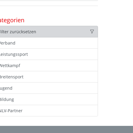
ategorien
Filter zurücksetzen
Verband
Leistungssport
Wettkampf
Breitensport
Jugend
Bildung
NLV-Partner