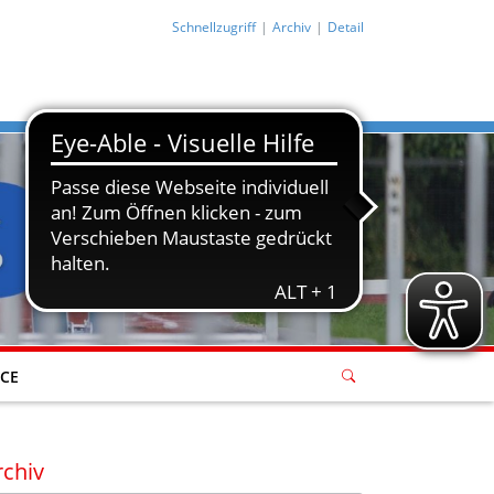
Schnellzugriff
Archiv
Detail
ICE
rchiv