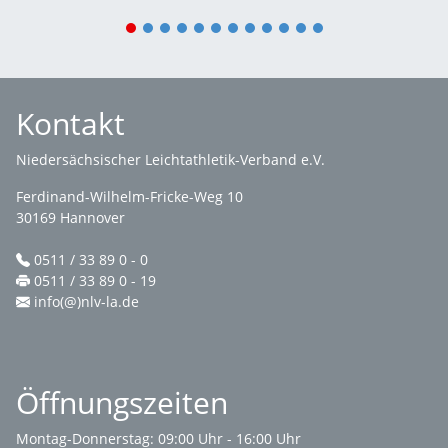
1
2
3
4
5
6
7
8
9
10
11
12
Kontakt
Niedersächsischer Leichtathletik-Verband e.V.
Ferdinand-Wilhelm-Fricke-Weg 10
30169 Hannover
0511 / 33 89 0 - 0
0511 / 33 89 0 - 19
info(@)nlv-la.de
Öffnungszeiten
Montag-Donnerstag: 09:00 Uhr - 16:00 Uhr