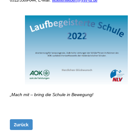
0511/3389-044, E-Mail:
woellenweber(@)nlv-la.de
„Mach mit – bring die Schule in Bewegung!
Zurück