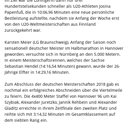
Im Ziel war die Löningerin dann nur drei
Hundertstelsekunden schneller als U20-Athleten Josina
Papenfuß, die in 10:06,96 Minuten eine neue persönliche
Bestleistung aufstellte, nachdem sie Anfang der Woche erst
von den U20-Weltmeisterschaften aus Finnland
zurückgekehrt war.
Karsten Meier (LG Braunschweig), Anfang der Saison noch
sensationell deutscher Meister im Halbmarathon in Hannover
geworden, versuchte sich in Nürnberg an den 5.000 Metern.
In einem Meisterschaftsrennen, welches der Sachse
Sebastian Hendel (14:16,54 Minuten) gewann, wurde der 26-
Jährige Elfter in 14:29,16 Minuten.
Zum Abschluss der deutschen Meisterschaften 2018 gab es
nochmal ein erfolgreiches Abschneiden über die Viertelmeile
zu feiern. Die 4x400 Meter Staffel von Hannover 96 um Kai
Szybiak, Alexander Juretzko, Jannik Rehbein und Alexander
Gladitz erreichte in ihrem Zeitfinale den zweiten Platz und
reihte sich mit 3:14,32 Minuten im Gesamtklassement auf
dem siebten Rang ein.