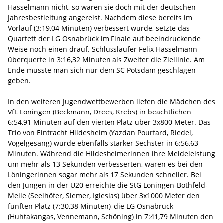
Hasselmann nicht, so waren sie doch mit der deutschen
Jahresbestleitung angereist. Nachdem diese bereits im
Vorlauf (3:19,04 Minuten) verbessert wurde, setzte das
Quartett der LG Osnabrück im Finale auf beeindruckende
Weise noch einen drauf. Schlussläufer Felix Hasselmann
überquerte in 3:16,32 Minuten als Zweiter die Ziellinie. Am
Ende musste man sich nur dem SC Potsdam geschlagen
geben.
In den weiteren Jugendwettbewerben liefen die Mädchen des
VfL Löningen (Beckmann, Drees, Krebs) in beachtlichen
6:54,91 Minuten auf den vierten Platz über 3x800 Meter. Das
Trio von Eintracht Hildesheim (Yazdan Pourfard, Riedel,
Vogelgesang) wurde ebenfalls starker Sechster in 6:56,63
Minuten. Während die Hildesheimerinnen ihre Meldeleistung
um mehr als 13 Sekunden verbesserten, waren es bei den
Löningerinnen sogar mehr als 17 Sekunden schneller. Bei
den Jungen in der U20 erreichte die StG Löningen-Bothfeld-
Melle (Seelhöfer, Siemer, Iglesias) über 3x1000 Meter den
fünften Platz (7:30,38 Minuten), die LG Osnabrück
(Huhtakangas, Vennemann, Schöning) in 7:41,79 Minuten den