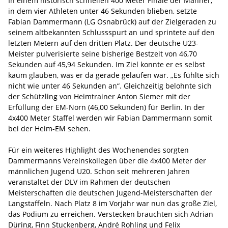
In einem historisch schnellen 400 Meter Finale der Männer,
in dem vier Athleten unter 46 Sekunden blieben, setzte
Fabian Dammermann (LG Osnabrück) auf der Zielgeraden zu
seinem altbekannten Schlussspurt an und sprintete auf den
letzten Metern auf den dritten Platz. Der deutsche U23-
Meister pulverisierte seine bisherige Bestzeit von 46,70
Sekunden auf 45,94 Sekunden. Im Ziel konnte er es selbst
kaum glauben, was er da gerade gelaufen war. „Es fühlte sich
nicht wie unter 46 Sekunden an“. Gleichzeitig belohnte sich
der Schützling von Heimtrainer Anton Siemer mit der
Erfüllung der EM-Norn (46,00 Sekunden) für Berlin. In der
4x400 Meter Staffel werden wir Fabian Dammermann somit
bei der Heim-EM sehen.
Für ein weiteres Highlight des Wochenendes sorgten
Dammermanns Vereinskollegen über die 4x400 Meter der
männlichen Jugend U20. Schon seit mehreren Jahren
veranstaltet der DLV im Rahmen der deutschen
Meisterschaften die deutschen Jugend-Meisterschaften der
Langstaffeln. Nach Platz 8 im Vorjahr war nun das große Ziel,
das Podium zu erreichen. Verstecken brauchten sich Adrian
Düring, Finn Stuckenberg, André Rohling und Felix