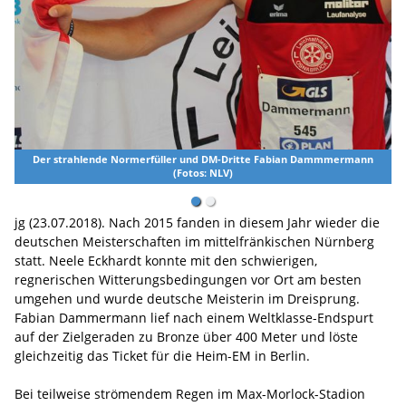
füller und DM-Dritte Fabian Dammmermann
(Fotos: NLV)
DM Gold für Ne
jg (23.07.2018). Nach 2015 fanden in diesem Jahr wieder die
deutschen Meisterschaften im mittelfränkischen Nürnberg
statt. Neele Eckhardt konnte mit den schwierigen,
regnerischen Witterungsbedingungen vor Ort am besten
umgehen und wurde deutsche Meisterin im Dreisprung.
Fabian Dammermann lief nach einem Weltklasse-Endspurt
auf der Zielgeraden zu Bronze über 400 Meter und löste
gleichzeitig das Ticket für die Heim-EM in Berlin.
Bei teilweise strömendem Regen im Max-Morlock-Stadion