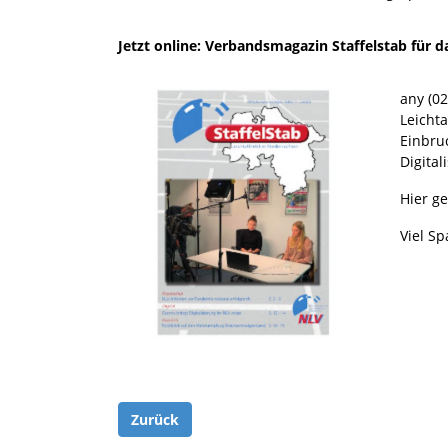
Jetzt online: Verbandsmagazin Staffelstab für da
any (02
Leicht
Einbru
Digita
Hier g
Viel S
Zurück