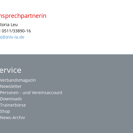
nsprechpartnerin
ktoria Leu
l 0511/33890-16
u(@)nlv-la.de
ervice
Verbandsmagazin
Newsletter
Personen - und Vereinsaccount
Downloads
Trainerbörse
Shop
News-Archiv