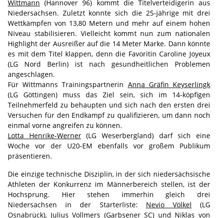
Wittmann
(Hannover 96) kommt die Titelverteidigerin aus
Niedersachsen. Zuletzt konnte sich die 25-jährige mit drei
Wettkämpfen von 13,80 Metern und mehr auf einem hohen
Niveau stabilisieren. Vielleicht kommt nun zum nationalen
Highlight der Ausreißer auf die 14 Meter Marke. Dann könnte
es mit dem Titel klappen, denn die Favoritin Caroline Joyeux
(LG Nord Berlin) ist nach gesundheitlichen Problemen
angeschlagen.
Für Wittmanns Trainingspartnerin
Anna Gräfin Keyserlingk
(LG Göttingen) muss das Ziel sein, sich im 14-köpfigen
Teilnehmerfeld zu behaupten und sich nach den ersten drei
Versuchen für den Endkampf zu qualifizieren, um dann noch
einmal vorne angreifen zu können.
Lotta Henrike-Werner
(LG Weserbergland) darf sich eine
Woche vor der U20-EM ebenfalls vor großem Publikum
präsentieren.
Die einzige technische Disziplin, in der sich niedersächsische
Athleten der Konkurrenz im Männerbereich stellen, ist der
Hochsprung. Hier stehen immerhin gleich drei
Niedersachsen in der Starterliste:
Nevio Völkel
(LG
Osnabrück),
Julius Vollmers
(Garbsener SC) und
Niklas von