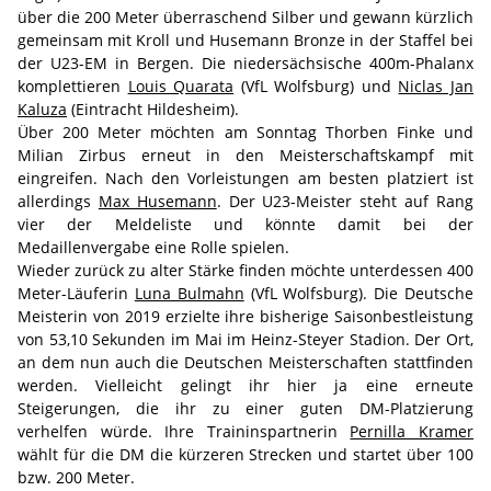
über die 200 Meter überraschend Silber und gewann kürzlich
gemeinsam mit Kroll und Husemann Bronze in der Staffel bei
der U23-EM in Bergen. Die niedersächsische 400m-Phalanx
komplettieren
Louis Quarata
(VfL Wolfsburg) und
Niclas Jan
Kaluza
(Eintracht Hildesheim).
Über 200 Meter möchten am Sonntag Thorben Finke und
Milian Zirbus erneut in den Meisterschaftskampf mit
eingreifen. Nach den Vorleistungen am besten platziert ist
allerdings
Max Husemann
. Der U23-Meister steht auf Rang
vier der Meldeliste und könnte damit bei der
Medaillenvergabe eine Rolle spielen.
Wieder zurück zu alter Stärke finden möchte unterdessen 400
Meter-Läuferin
Luna Bulmahn
(VfL Wolfsburg). Die Deutsche
Meisterin von 2019 erzielte ihre bisherige Saisonbestleistung
von 53,10 Sekunden im Mai im Heinz-Steyer Stadion. Der Ort,
an dem nun auch die Deutschen Meisterschaften stattfinden
werden. Vielleicht gelingt ihr hier ja eine erneute
Steigerungen, die ihr zu einer guten DM-Platzierung
verhelfen würde. Ihre Traininspartnerin
Pernilla Kramer
wählt für die DM die kürzeren Strecken und startet über 100
bzw. 200 Meter.