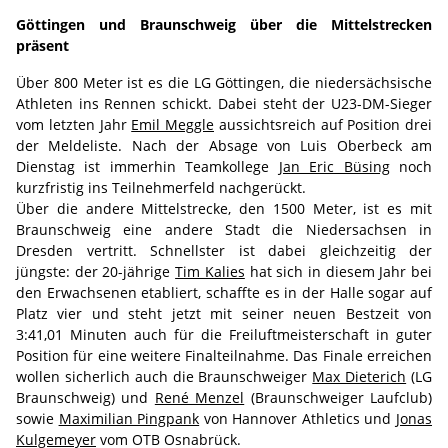
Göttingen und Braunschweig über die Mittelstrecken
präsent
Über 800 Meter ist es die LG Göttingen, die niedersächsische
Athleten ins Rennen schickt. Dabei steht der U23-DM-Sieger
vom letzten Jahr
Emil Meggle
aussichtsreich auf Position drei
der Meldeliste. Nach der Absage von Luis Oberbeck am
Dienstag ist immerhin Teamkollege
Jan Eric Büsing
noch
kurzfristig ins Teilnehmerfeld nachgerückt.
Über die andere Mittelstrecke, den 1500 Meter, ist es mit
Braunschweig eine andere Stadt die Niedersachsen in
Dresden vertritt. Schnellster ist dabei gleichzeitig der
jüngste: der 20-jährige
Tim Kalies
hat sich in diesem Jahr bei
den Erwachsenen etabliert, schaffte es in der Halle sogar auf
Platz vier und steht jetzt mit seiner neuen Bestzeit von
3:41,01 Minuten auch für die Freiluftmeisterschaft in guter
Position für eine weitere Finalteilnahme. Das Finale erreichen
wollen sicherlich auch die Braunschweiger
Max Dieterich
(LG
Braunschweig) und
René Menzel
(Braunschweiger Laufclub)
sowie
Maximilian Pingpank
von Hannover Athletics und
Jonas
Kulgemeyer
vom OTB Osnabrück.