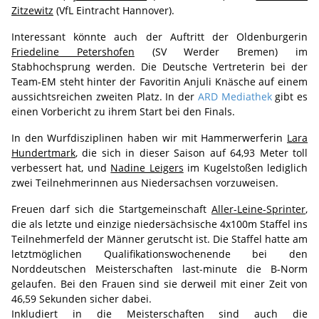
Zitzewitz
(VfL Eintracht Hannover).
Interessant könnte auch der Auftritt der Oldenburgerin
Friedeline Petershofen
(SV Werder Bremen) im
Stabhochsprung werden. Die Deutsche Vertreterin bei der
Team-EM steht hinter der Favoritin Anjuli Knäsche auf einem
aussichtsreichen zweiten Platz. In der
ARD Mediathek
gibt es
einen Vorbericht zu ihrem Start bei den Finals.
In den Wurfdisziplinen haben wir mit Hammerwerferin
Lara
Hundertmark
, die sich in dieser Saison auf 64,93 Meter toll
verbessert hat, und
Nadine Leigers
im Kugelstoßen lediglich
zwei Teilnehmerinnen aus Niedersachsen vorzuweisen.
Freuen darf sich die Startgemeinschaft
Aller-Leine-Sprinter
,
die als letzte und einzige niedersächsische 4x100m Staffel ins
Teilnehmerfeld der Männer gerutscht ist. Die Staffel hatte am
letztmöglichen Qualifikationswochenende bei den
Norddeutschen Meisterschaften last-minute die B-Norm
gelaufen. Bei den Frauen sind sie derweil mit einer Zeit von
46,59 Sekunden sicher dabei.
Inkludiert in die Meisterschaften sind auch die