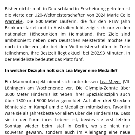
Bisher nicht so oft in Deutschland in Erscheinung getreten ist
die Vierte der U20-Weltmeisterschaften von 2024
Marie Celie
Warneke
. Die 800-Meter Läuferin, die für den FTSV Jahn
Brinkum startet und in Australien lebt, zeigt sich nur zu den
nationalen Höhepunkten im Heimatland. Ihre Ziele sind
ambitioniert: neben dem Deutschen Meistertitel möchte sie
noch in diesem Jahr bei den Weltmeisterschaften in Tokio
teilnehmen. Ihre Bestzeit liegt aktuell bei 2:02,93 Minuten. In
der Meldeliste bedeutet das Platz fünf.
In welcher Disziplin holt sich Lea Meyer eine Medaille?
Ein Mammutprojekt nimmt sich unterdessen
Lea Meyer
(VfL
Löningen) am Wochenende vor. Die Olympia-Zehnte über
3000 Meter Hindernis ist neben ihrer Spezialdisziplin auch
über 1500 und 5000 Meter gemeldet. Auf allen drei Strecken
könnte sie im Kampf um die Medaillen mitmischen. Favoritin
wäre sie als Jahresbeste vor allem über die Hindernisse. Dass
sie in der Form ihres Lebens ist, bewies sie erst letzten
Sonntag wieder beim Istaf in Berlin, wo sie nicht nur
souverän gewann, sondern auch im Alleingang eine neue