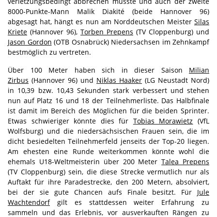
verletzungsbedingt abbrechen musste und auch der zweite
8000-Punkte-Mann Malik Diakité (beide Hannover 96)
abgesagt hat, hängt es nun am Norddeutschen Meister
Silas
Kriete
(Hannover 96),
Torben Prepens
(TV Cloppenburg) und
Jason Gordon
(OTB Osnabrück) Niedersachsen im Zehnkampf
bestmöglich zu vertreten.
Über 100 Meter haben sich in dieser Saison
Milian
Zirbus
(Hannover 96) und
Niklas Haaker
(LG Neustadt Nord)
in 10,39 bzw. 10,43 Sekunden stark verbessert und stehen
nun auf Platz 16 und 18 der Teilnehmerliste. Das Halbfinale
ist damit im Bereich des Möglichen für die beiden Sprinter.
Etwas schwieriger könnte dies für
Tobias Morawietz
(VfL
Wolfsburg) und die niedersächsischen Frauen sein, die im
dicht besiedelten Teilnehmerfeld jenseits der Top-20 liegen.
Am ehesten eine Runde weiterkommen könnte wohl die
ehemals U18-Weltmeisterin über 200 Meter
Talea Prepens
(TV Cloppenburg) sein, die diese Strecke vermutlich nur als
Auftakt für ihre Paradestrecke, den 200 Metern, absolviert,
bei der sie gute Chancen aufs Finale besitzt. Für
Jule
Wachtendorf
gilt es stattdessen weiter Erfahrung zu
sammeln und das Erlebnis, vor ausverkauften Rängen zu