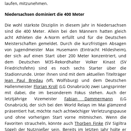
laufen, mitzunehmen.
Niedersachsen dominiert die 400 Meter
Die wohl stärkste Disziplin in diesem Jahr in Niedersachsen
sind die 400 Meter. Allein bei den Männern hatten gleich
acht Athleten die A-Norm erfüllt und für die Deutschen
Meisterschaften gemeldet. Durch die kurzfristigen Absagen
von Jugendmeister Max Husemann (Eintracht Hildesheim),
der sich auf einen Start über 200 Meter konzentriert, und
dem Deutschen M35-Rekordhalter Volker Kinast (SV
Friedrichsfehn) sind es noch sechs Starter über die
Stadionrunde. Unter ihnen sind mit dem aktuellen Titelträger
Jean Paul Bredau
(VfL Wolfsburg) und dem Deutschen
Hallenmeister
Florian Kroll
(LG Osnabrück) zwei Langsprinter
mit dabei, die im besonderem Fokus stehen. Auch der
letztjährige Vizemeister
Fabian Dammermann
(LG
Osnabrück), der sich bei den World Relays im Mai glämzend
präsentiert hat, möchte nach achtwöchiger Verletzungspause
und ohne vorherigen Start vorne mitmischen. Wenn die
Favoriten straucheln, könnte auch
Thorben Finke
(SV Sigiltra
Sögel) der Nutznießer sein. Bereits im letzten Jahr holte er