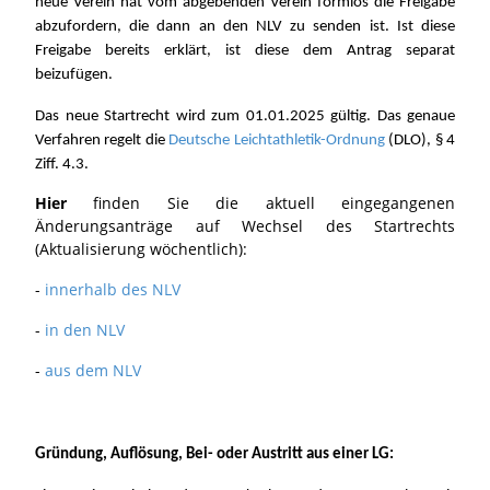
neue Verein hat vom abgebenden Verein formlos die Freigabe
abzufordern, die dann an den NLV zu senden ist. Ist diese
Freigabe bereits erklärt, ist diese dem Antrag separat
beizufügen.
Das neue Startrecht wird zum 01.01.2025 gültig. Das genaue
Verfahren regelt die
Deutsche Leichtathletik-Ordnung
(DLO), § 4
Ziff. 4.3.
Hier
finden Sie die aktuell eingegangenen
Änderungsanträge auf Wechsel des Startrechts
(Aktualisierung wöchentlich):
-
innerhalb des NLV
-
in den NLV
-
aus dem NLV
Gründung, Auflösung, Bei- oder Austritt aus einer LG: