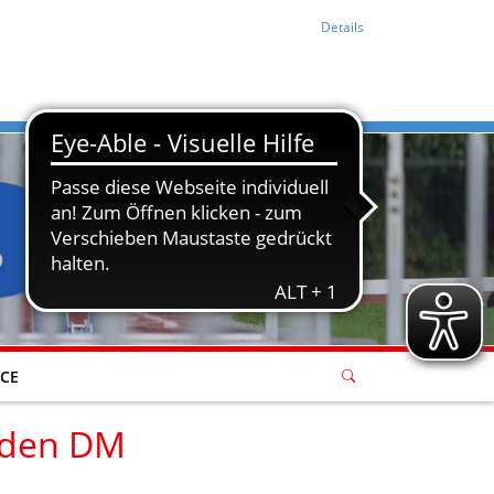
Details
ICE
nden DM