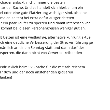
schauer anlockt, nicht immer die besten
atur der Sache. Und es handelt sich hierbei um ein
el oder eine gute Platzierung wichtiger sind, als eine
rmalen Zeiten) bei extra dafür ausgerichte­ten
ür ein paar Läufer zu sperren und damit Interessen von
 kommt bei diesen Personenkreisen weniger gut an.
Uelzen ist eine weitläufige, alternative Führung aktuell
och eine deutliche Verbesserung der Streckenführung ge­
 nämlich an einem Sonntag statt und dann darf der
bsperren, die dann nicht von Gewerbe trei­benden
drücklich beim SV Rosche für die mit zahlreichem
 10km und der noch anstehenden größeren
danken!