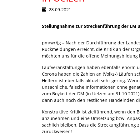
28.09.2021
Stellungnahme zur Streckenführung der LM u
pm/wr/jg – Nach der Durchführung der Lande
Rückmeldungen erreicht, die Kritik an der Or
möchten uns für die offene Meinungsbildung b
Laufveranstaltungen haben ebenfalls enorm 
Corona haben die Zahlen an (Volks-) Läufen s
Helfern ist ebenfalls aktuell sehr gering. Wen
unsachliche, falsche Informationen ohne gena
zum Boykott der DM (in Uelzen am 31.10.2021) 
dann auch noch den rest­lichen Handelnden d
Konstruktive Kritik ist zielführend, wenn den B
anzunehmen und eine Umsetzung bzw. Anpassu
sachlich bleiben. Dass die Streckungführung 
zurückweisen!