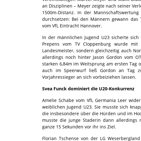
an Disziplinen – Meyer zeigte nach seiner Ver
1500m-Distanz. In der Mannschaftswertung
durchsetzen: Bei den Männern gewann das T
vom VfL Eintracht Hannover.
In der männlichen Jugend U23 sicherte sich 
Prepens vom TV Cloppenburg wurde mit e
Landesmeister, sondern gleichzeitig auch Nor
allerdings noch hinter Jason Gordon vom O
starken 6,84m im Weitsprung am ersten Tag o
auch im Speerwurf ließ Gordon an Tag z
Vorjahressieger an sich vorbeiziehen lassen.
Svea Funck dominiert die U20-Konkurrenz
Amelie Schabe vom VfL Germania Leer wideru
weiblichen Jugend U23. Sie musste sich kna
die insbesondere über die Hürden und im Ho
musste die junge Staderin dann allerdings 
ganze 15 Sekunden vor ihr ins Ziel.
Florian Tschense von der LG Weserberglan