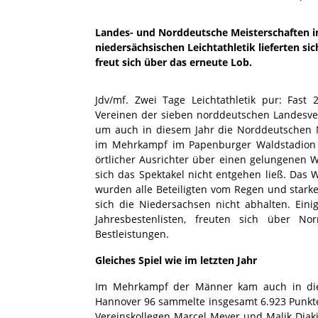
Landes- und Norddeutsche Meisterschaften 
niedersächsischen Leichtathletik lieferten si
freut sich über das erneute Lob.
Jdv/mf. Zwei Tage Leichtathletik pur: Fas
Vereinen der sieben norddeutschen Lande
um auch in diesem Jahr die Norddeutschen
im Mehrkampf im Papenburger Waldstadion z
örtlicher Ausrichter über einen gelungenen 
sich das Spektakel nicht entgehen ließ. Das 
wurden alle Beteiligten vom Regen und stark
sich die Niedersachsen nicht abhalten. Eini
Jahresbestenlisten, freuten sich über N
Bestleistungen.
Gleiches Spiel wie im letzten Jahr
Im Mehrkampf der Männer kam auch in diese
Hannover 96 sammelte insgesamt 6.923 Punkte
Vereinskollegen Marcel Meyer und Malik Diak