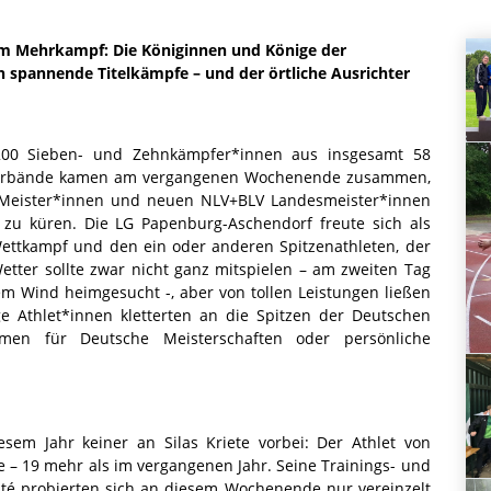
im Mehrkampf: Die Königinnen und Könige der
ch spannende Titelkämpfe – und der örtliche Ausrichter
t 200 Sieben- und Zehnkämpfer*innen aus insgesamt 58
sverbände kamen am vergangenen Wochenende zusammen,
 Meister*innen und neuen NLV+BLV Landesmeister*innen
u küren. Die LG Papenburg-Aschendorf freute sich als
Wettkampf und den ein oder anderen Spitzenathleten, der
Wetter sollte zwar nicht ganz mitspielen – am zweiten Tag
em Wind heimgesucht -, aber von tollen Leistungen ließen
ge Athlet*innen kletterten an die Spitzen der Deutschen
ormen für Deutsche Meisterschaften oder persönliche
m Jahr keiner an Silas Kriete vorbei: Der Athlet von
 – 19 mehr als im vergangenen Jahr. Seine Trainings- und
ité probierten sich an diesem Wochenende nur vereinzelt