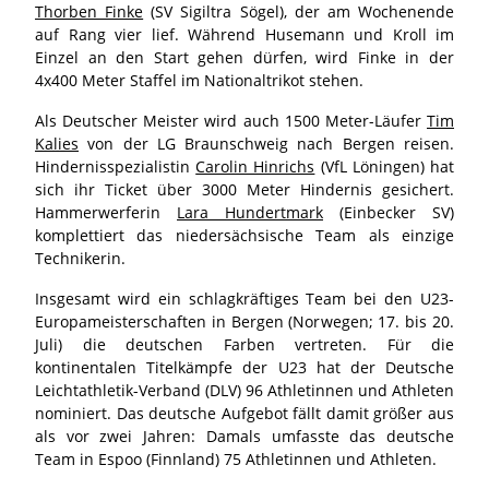
Thorben Finke
(SV Sigiltra Sögel), der am Wochenende
auf Rang vier lief. Während Husemann und Kroll im
Einzel an den Start gehen dürfen, wird Finke in der
4x400 Meter Staffel im Nationaltrikot stehen.
Als Deutscher Meister wird auch 1500 Meter-Läufer
Tim
Kalies
von der LG Braunschweig nach Bergen reisen.
Hindernisspezialistin
Carolin Hinrichs
(VfL Löningen) hat
sich ihr Ticket über 3000 Meter Hindernis gesichert.
Hammerwerferin
Lara Hundertmark
(Einbecker SV)
komplettiert das niedersächsische Team als einzige
Technikerin.
Insgesamt wird ein schlagkräftiges Team bei den U23-
Europameisterschaften in Bergen (Norwegen; 17. bis 20.
Juli) die deutschen Farben vertreten. Für die
kontinentalen Titelkämpfe der U23 hat der Deutsche
Leichtathletik-Verband (DLV) 96 Athletinnen und Athleten
nominiert. Das deutsche Aufgebot fällt damit größer aus
als vor zwei Jahren: Damals umfasste das deutsche
Team in Espoo (Finnland) 75 Athletinnen und Athleten.