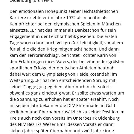
Oldenburg (bis 1994).
Den emotionalen Höhepunkt seiner leichtathletischen
Karriere erlebte er im Jahre 1972 als man ihn als
Kampfrichter bei den olympischen Spielen in München
einsetzte. „Er hat das immer als Dankeschön für sein
Engagement in der Leichtathletik gesehen. Die ersten
Tage waren dann auch voll großer Leichtigkeit, vor allem
für all die die den Krieg mitgemacht haben. Und dann
kam der Terroranschlag“, berichtet Tochter Karin von
den Erfahrungen ihres Vaters, der bei einem der größten
sportlichen Erfolge der deutschen Athleten hautnah
dabei war: dem Olympiasieg von Heide Rosendahl im
Weitsprung. „Er hat den entscheidenden Sprung mit
seiner Flagge gut gegeben. Aber noch nicht sofort,
obwohl es ganz eindeutig war. Er sollte etwas warten um
die Spannung zu erhöhen hat er später erzählt“. Noch
im selben Jahr bekam er die DLV-Ehrennadel in Gold
verliehen und übernahm zusätzlich zu seiner Position im
Kreis auch noch den Vorsitz im Unterbezirk Oldenburg
des NLV-Bezirks-Weser-Ems, dessen Vorsitz er dann
sieben Jahre später übernahm und zwölf Jahre inne