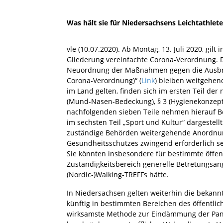
Was hält sie für Niedersachsens Leichtathlete
vle (10.07.2020). Ab Montag, 13. Juli 2020, gil
Gliederung vereinfachte Corona-Verordnung. 
Neuordnung der Maßnahmen gegen die Ausbrei
Corona-Verordnung)“ (
Link
) bleiben weitgehend
im Land gelten, finden sich im ersten Teil der
(Mund-Nasen-Bedeckung), § 3 (Hygienekonzepte
nachfolgenden sieben Teile nehmen hierauf B
im sechsten Teil „Sport und Kultur“ dargestell
zuständige Behörden weitergehende Anordnung
Gesundheitsschutzes zwingend erforderlich s
Sie könnten insbesondere für bestimmte öffent
Zuständigkeitsbereich generelle Betretungsan
(Nordic-)Walking-TREFFs hätte.
In Niedersachsen gelten weiterhin die bekan
künftig in bestimmten Bereichen des öffentl
wirksamste Methode zur Eindämmung der Pande