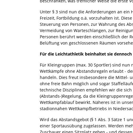
beschränken, was trefflicher Weise die erste Vo
Unter § 3 sind nun die Anforderungen an ein 
Freizeit, Fortbildung o.ä. vorzuhalten ist. 
Steuerung von Personen, zur Wahrung des Ab
Vermeidung von Warteschlangen, zur Reinigun
Personen berührt werden einschließlich der
Belüftung von geschlossenen Räumen vorsehe
Für die Leichtathletik beinhaltet sie dennoch
Für Kleingruppen (max. 30 Sportler) sind nun 
Wettkämpfe ohne Abstandsregeln erlaubt - de
handeln. Dies freut insbesondere die Mittel- 
ohne freie Bahn möglich und sogar Staffelläu
technische Disziplinen empfehlen wir die sich
(Abstands-)Regelung, da die Kleingruppenreg
Wettkampfablauf bewirkt. Näheres ist in uns
stadionnahen Wettkampfbetriebs in Niedersac
Wird das Abstandsgebot (§ 1 Abs. 3 Sätze 1 und
einer Sportausübung zugelassen. Werden mehr
Zuschauer einen Sitzplatz geben - und dessen