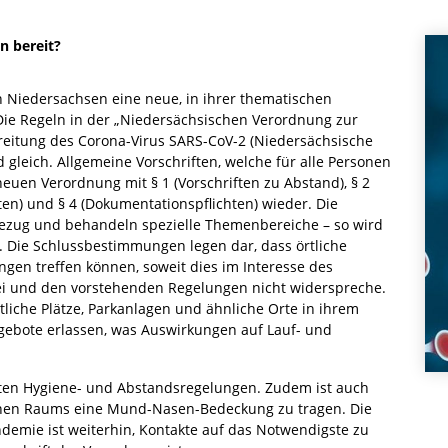
n bereit?
t in Niedersachsen eine neue, in ihrer thematischen
Die Regeln in der „Niedersächsischen Verordnung zur
tung des Corona-Virus SARS-CoV-2 (Niedersächsische
 gleich. Allgemeine Vorschriften, welche für alle Personen
 neuen Verordnung mit § 1 (Vorschriften zu Abstand), § 2
n) und § 4 (Dokumentationspflichten) wieder. Die
ezug und behandeln spezielle Themenbereiche – so wird
t. Die Schlussbestimmungen legen dar, dass örtliche
en treffen können, soweit dies im Interesse des
ei und den vorstehenden Regelungen nicht widerspreche.
liche Plätze, Parkanlagen und ähnliche Orte in ihrem
gebote erlassen, was Auswirkungen auf Lauf- und
nten Hygiene- und Abstandsregelungen. Zudem ist auch
ichen Raums eine Mund-Nasen-Bedeckung zu tragen. Die
mie ist weiterhin, Kontakte auf das Notwendigste zu