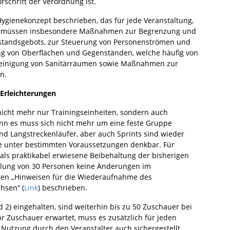
rschrift der Verordnung ist.
Hygienekonzept beschrieben, das für jede Veranstaltung,
Diese müssen insbesondere Maßnahmen zur Begrenzung und
standsgebots, zur Steuerung von Personenströmen und
g von Oberflächen und Gegenständen, welche häufig von
 Reinigung von Sanitärräumen sowie Maßnahmen zur
n.
 Erleichterungen
nicht mehr nur Trainingseinheiten, sondern auch
nn es muss sich nicht mehr um eine feste Gruppe
und Langstreckenläufer, aber auch Sprints sind wieder
fe unter bestimmten Voraussetzungen denkbar. Für
 als praktikabel erwiesene Beibehaltung der bisherigen
elung von 30 Personen keine Änderungen im
eren „Hinweisen für die Wiederaufnahme des
hsen“ (
Link
) beschrieben.
 2) eingehalten, sind weiterhin bis zu 50 Zuschauer bei
 Zuschauer erwartet, muss es zusätzlich für jeden
 Nutzung durch den Veranstalter auch sichergestellt