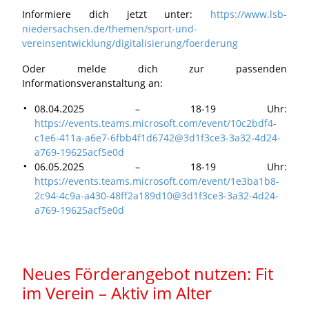
Informiere dich jetzt unter:
https://www.lsb-
niedersachsen.de/themen/sport-und-
vereinsentwicklung/digitalisierung/foerderung
Oder melde dich zur passenden
Informationsveranstaltung an:
08.04.2025 – 18-19 Uhr:
https://events.teams.microsoft.com/event/10c2bdf4-
c1e6-411a-a6e7-6fbb4f1d6742@3d1f3ce3-3a32-4d24-
a769-19625acf5e0d
06.05.2025 – 18-19 Uhr:
https://events.teams.microsoft.com/event/1e3ba1b8-
2c94-4c9a-a430-48ff2a189d10@3d1f3ce3-3a32-4d24-
a769-19625acf5e0d
Neues Förderangebot nutzen: Fit
im Verein – Aktiv im Alter