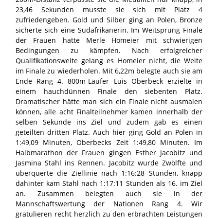
23,46 Sekunden musste sie sich mit Platz 4
zufriedengeben. Gold und Silber ging an Polen, Bronze
sicherte sich eine Südafrikanerin. Im Weitsprung Finale
der Frauen hatte Merle Homeier mit schwierigen
Bedingungen zu kämpfen. Nach erfolgreicher
Qualifikationsweite gelang es Homeier nicht, die Weite
im Finale zu wiederholen. Mit 6,22m belegte auch sie am
Ende Rang 4. 800m-Läufer Luis Oberbeck erzielte in
einem hauchdünnen Finale den siebenten Platz.
Dramatischer hätte man sich ein Finale nicht ausmalen
können, alle acht Finalteilnehmer kamen innerhalb der
selben Sekunde ins Ziel und zudem gab es einen
geteilten dritten Platz. Auch hier ging Gold an Polen in
1:49,09 Minuten, Oberbecks Zeit 1:49,80 Minuten. Im
Halbmarathon der Frauen gingen Esther Jacobitz und
Jasmina Stahl ins Rennen. Jacobitz wurde Zwölfte und
überquerte die Ziellinie nach 1:16:28 Stunden, knapp
dahinter kam Stahl nach 1:17:11 Stunden als 16. im Ziel
an. Zusammen belegten auch sie in der
Mannschaftswertung der Nationen Rang 4. Wir
gratulieren recht herzlich zu den erbrachten Leistungen