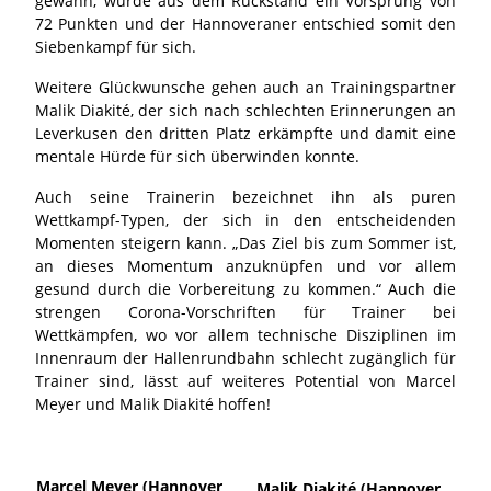
gewann, wurde aus dem Rückstand ein Vorsprung von
72 Punkten und der Hannoveraner entschied somit den
Siebenkampf für sich.
Weitere Glückwunsche gehen auch an Trainingspartner
Malik Diakité, der sich nach schlechten Erinnerungen an
Leverkusen den dritten Platz erkämpfte und damit eine
mentale Hürde für sich überwinden konnte.
Auch seine Trainerin bezeichnet ihn als puren
Wettkampf-Typen, der sich in den entscheidenden
Momenten steigern kann. „Das Ziel bis zum Sommer ist,
an dieses Momentum anzuknüpfen und vor allem
gesund durch die Vorbereitung zu kommen.“ Auch die
strengen Corona-Vorschriften für Trainer bei
Wettkämpfen, wo vor allem technische Disziplinen im
Innenraum der Hallenrundbahn schlecht zugänglich für
Trainer sind, lässt auf weiteres Potential von Marcel
Meyer und Malik Diakité hoffen!
Marcel Meyer (Hannover
Malik Diakité (Hannover