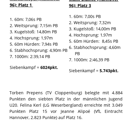
96): Platz 1
96): Platz 3
60m: 7,00s PB
60m: 7,06s PB
Weitsprung: 7,32m
Weitsprung: 7,15m PB
Kugelstoß: 14,00m PB
Kugelstoß: 14,80m PB
Hochsprung: 1,97m
Hochsprung: 1,97m
60m Hürden: 8,45s PB
60m Hürden: 7,94s PB
Stabhochsprung: 4,60m
Stabhochsprung: 4,90m PB
PB
1000m: 2:39,14 PB
1000m: 2:46,39 PB
Siebenkampf =
6024pkt.
Siebenkampf =
5.743pkt.
Torben Prepens (TV Cloppenburg) belegte mit 4.884
Punkten den siebten Platz in der männlichen Jugend
U20. Felina Kerl (LG Weserbergland) erreichte mit 3.049
Punkten Platz 15 vor Jeanne Alipoé (VfL Eintracht
Hannover, 2.823 Punkte) auf Platz 16.