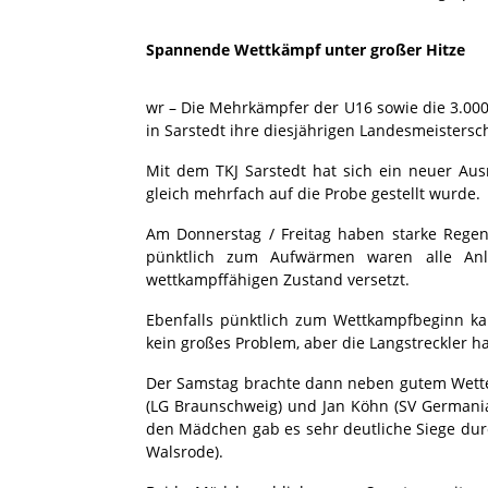
Spannende Wettkämpf unter großer Hitze
wr – Die Mehrkämpfer der U16 sowie die 3.0
in Sarstedt ihre diesjährigen Landesmeistersc
Mit dem TKJ Sarstedt hat sich ein neuer Ausr
gleich mehrfach auf die Probe gestellt wurde.
Am Donnerstag / Freitag haben starke Regenf
pünktlich zum Aufwärmen waren alle Anla
wettkampffähigen Zustand versetzt.
Ebenfalls pünktlich zum Wettkampfbeginn ka
kein großes Problem, aber die Langstreckler h
Der Samstag brachte dann neben gutem Wetter
(LG Braunschweig) und Jan Köhn (SV Germania
den Mädchen gab es sehr deutliche Siege durc
Walsrode).