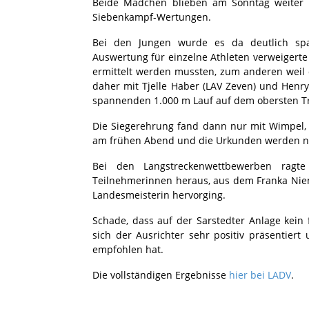
Beide Mädchen blieben am Sonntag weiter
Siebenkampf-Wertungen.
Bei den Jungen wurde es da deutlich spa
Auswertung für einzelne Athleten verweigerte
ermittelt werden mussten, zum anderen weil
daher mit Tjelle Haber (LAV Zeven) und Henr
spannenden 1.000 m Lauf auf dem obersten T
Die Siegerehrung fand dann nur mit Wimpel, 
am frühen Abend und die Urkunden werden n
Bei den Langstreckenwettbewerben rag
Teilnehmerinnen heraus, aus dem Franka Nieme
Landesmeisterin hervorging.
Schade, dass auf der Sarstedter Anlage kein
sich der Ausrichter sehr positiv präsentier
empfohlen hat.
Die vollständigen Ergebnisse
hier bei LADV
.