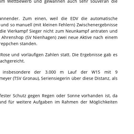
 im Wettbewerb und gewannen auch sehr souverän die
nnender. Zum einen, weil die EDV die automatische
 und so manuell (mit kleinen Fehlern) Zwischenergebnisse
 die Vierkampf Sieger nicht zum Neunkampf antraten und
y Ahrenshop (SV Nienhagen) zwei neue Aktive nach einem
reppchen standen.
Rose und vorläufigen Zahlen statt. Die Ergebnisse gab es
achgereicht.
te insbesondere der 3.000 m Lauf der W15 mit 9
yer (TSV Gronau), Seriensiegerin über diese Distanz, als
 fester Schutz gegen Regen oder Sonne vorhanden ist, da
t und für weitere Aufgaben im Rahmen der Möglichkeiten