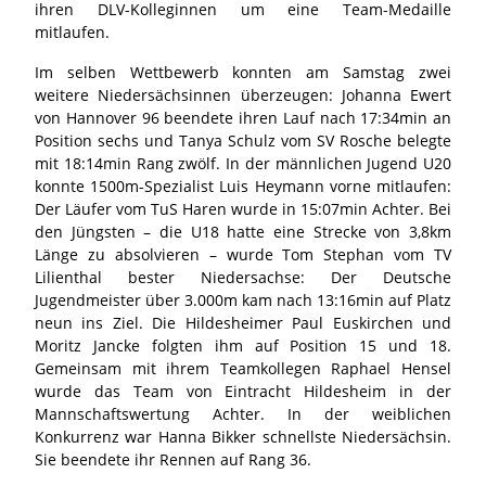
ihren DLV-Kolleginnen um eine Team-Medaille
mitlaufen.
Im selben Wettbewerb konnten am Samstag zwei
weitere Niedersächsinnen überzeugen: Johanna Ewert
von Hannover 96 beendete ihren Lauf nach 17:34min an
Position sechs und Tanya Schulz vom SV Rosche belegte
mit 18:14min Rang zwölf. In der männlichen Jugend U20
konnte 1500m-Spezialist Luis Heymann vorne mitlaufen:
Der Läufer vom TuS Haren wurde in 15:07min Achter. Bei
den Jüngsten – die U18 hatte eine Strecke von 3,8km
Länge zu absolvieren – wurde Tom Stephan vom TV
Lilienthal bester Niedersachse: Der Deutsche
Jugendmeister über 3.000m kam nach 13:16min auf Platz
neun ins Ziel. Die Hildesheimer Paul Euskirchen und
Moritz Jancke folgten ihm auf Position 15 und 18.
Gemeinsam mit ihrem Teamkollegen Raphael Hensel
wurde das Team von Eintracht Hildesheim in der
Mannschaftswertung Achter. In der weiblichen
Konkurrenz war Hanna Bikker schnellste Niedersächsin.
Sie beendete ihr Rennen auf Rang 36.