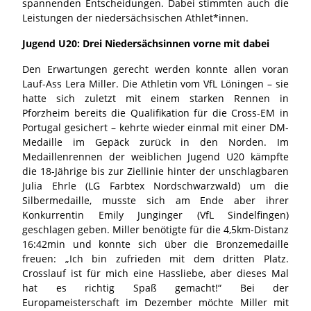
spannenden Entscheidungen. Dabei stimmten auch die
Leistungen der niedersächsischen Athlet*innen.
Jugend U20: Drei Niedersächsinnen vorne mit dabei
Den Erwartungen gerecht werden konnte allen voran
Lauf-Ass Lera Miller. Die Athletin vom VfL Löningen – sie
hatte sich zuletzt mit einem starken Rennen in
Pforzheim bereits die Qualifikation für die Cross-EM in
Portugal gesichert – kehrte wieder einmal mit einer DM-
Medaille im Gepäck zurück in den Norden. Im
Medaillenrennen der weiblichen Jugend U20 kämpfte
die 18-Jährige bis zur Ziellinie hinter der unschlagbaren
Julia Ehrle (LG Farbtex Nordschwarzwald) um die
Silbermedaille, musste sich am Ende aber ihrer
Konkurrentin Emily Junginger (VfL Sindelfingen)
geschlagen geben. Miller benötigte für die 4,5km-Distanz
16:42min und konnte sich über die Bronzemedaille
freuen: „Ich bin zufrieden mit dem dritten Platz.
Crosslauf ist für mich eine Hassliebe, aber dieses Mal
hat es richtig Spaß gemacht!“ Bei der
Europameisterschaft im Dezember möchte Miller mit