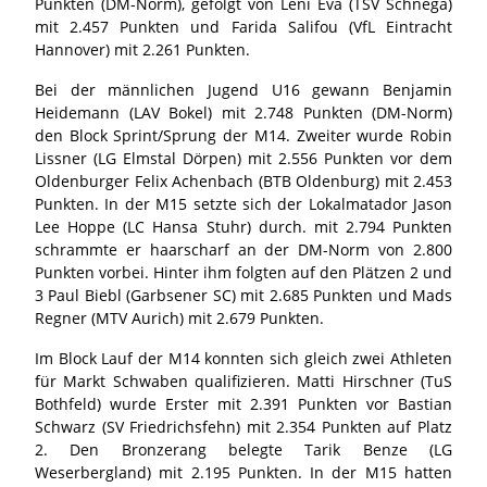
Punkten (DM-Norm), gefolgt von Leni Eva (TSV Schnega)
mit 2.457 Punkten und Farida Salifou (VfL Eintracht
Hannover) mit 2.261 Punkten.
Bei der männlichen Jugend U16 gewann Benjamin
Heidemann (LAV Bokel) mit 2.748 Punkten (DM-Norm)
den Block Sprint/Sprung der M14. Zweiter wurde Robin
Lissner (LG Elmstal Dörpen) mit 2.556 Punkten vor dem
Oldenburger Felix Achenbach (BTB Oldenburg) mit 2.453
Punkten. In der M15 setzte sich der Lokalmatador Jason
Lee Hoppe (LC Hansa Stuhr) durch. mit 2.794 Punkten
schrammte er haarscharf an der DM-Norm von 2.800
Punkten vorbei. Hinter ihm folgten auf den Plätzen 2 und
3 Paul Biebl (Garbsener SC) mit 2.685 Punkten und Mads
Regner (MTV Aurich) mit 2.679 Punkten.
Im Block Lauf der M14 konnten sich gleich zwei Athleten
für Markt Schwaben qualifizieren. Matti Hirschner (TuS
Bothfeld) wurde Erster mit 2.391 Punkten vor Bastian
Schwarz (SV Friedrichsfehn) mit 2.354 Punkten auf Platz
2. Den Bronzerang belegte Tarik Benze (LG
Weserbergland) mit 2.195 Punkten. In der M15 hatten