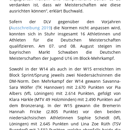
verdanken ist, dass wir Meisterschaften wie diese
ausrichten können“, erklärt Buchwald.
Sofern der DLV gegenüber den Vorjahren
(
Ausschreibung 2019
) die Normen nicht anpassen wird,
konnten sich in Stuhr insgesamt 16 Athletinnen und
Athleten für die Deutschen Meisterschaften
qualifizieren. Am 07. und 08. August steigen im
bayrischen Markt Schwaben die Deutschen
Meisterschaften der Jugend U16 im Block-Mehrkampf.
Sowohl in der W14 als auch in der W15 erreichten im
Block Sprint/Sprung jeweils zwei Niedersächsinnen die
DM-Norm. Den Mehrkampf der W14 gewann Savanna-
Sara Wölfer (TK Hannover) mit 2.670 Punkten vor Pia
Albers (VfL Löningen) mit 2.614 Punkten, gefolgt von
Klara Härkle (MTV 49 Holzminden) mit 2.490 Punkten auf
dem Bronzerang. In der W15 gewann die Bremerin
Hannah Fricke (2.805 Punkte) vor den beiden
niedersächsischen Athletinnen Sophie Scheidt (VfL
Löningen) mit 2.645 Punkten und Lina Zoe Rüth (TSV
Burgdorf) mit 2.592 Punkten, welche ebenfalls beide die