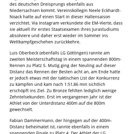
des deutschen Dreisprungs ebenfalls aus
Niedersachsen kommt. Vereinskollegin Neele Eckhardt-
Noack hatte auf einen Start in dieser Hallensaison
verzichtet. Via Instagram verkündete die EM-Vierte, dass
sie aktuell ihr erstes Staatsexamen ihres Jurastudiums
absolviere und daher erst wieder im Sommer ins
Wettkampfgeschehen zurückkehre.
Luis Oberbeck (ebenfalls LG Göttingen) rannte am
zweiten Meisterschaftstag in einem spannenden 800m-
Rennen zu Platz 5. Mutig ging der Neuling auf dieser
Distanz das Rennen der Besten acht an, am Ende hatte
er jedoch etwas mit der taktischen List der Konkurrenz
zu kämpfen und kam nach 1:51,86 min sichtlich
erschöpft ins Ziel. Zu Bronze fehlten lediglich wenige
Zehntelsekunden. Erst im vergangenen Jahr ist der
Athlet von der Unterdistanz 400m auf die 800m
gewechselt.
Fabian Dammermann, der hingegen auf der 400m-
Distanz beheimatet ist, rannte ebenfalls in einem
spannenden Finale zu Platz 4. Der Athlet der LG