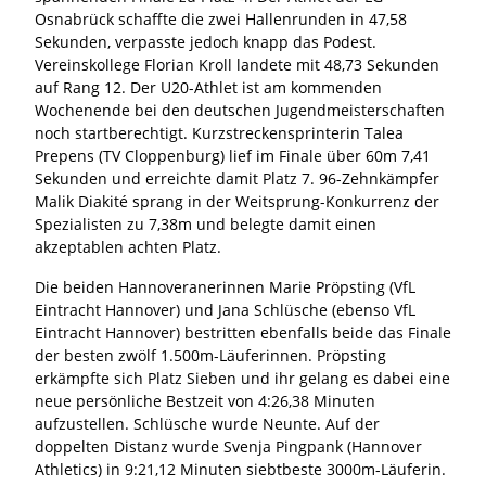
Osnabrück schaffte die zwei Hallenrunden in 47,58
Sekunden, verpasste jedoch knapp das Podest.
Vereinskollege Florian Kroll landete mit 48,73 Sekunden
auf Rang 12. Der U20-Athlet ist am kommenden
Wochenende bei den deutschen Jugendmeisterschaften
noch startberechtigt. Kurzstreckensprinterin Talea
Prepens (TV Cloppenburg) lief im Finale über 60m 7,41
Sekunden und erreichte damit Platz 7. 96-Zehnkämpfer
Malik Diakité sprang in der Weitsprung-Konkurrenz der
Spezialisten zu 7,38m und belegte damit einen
akzeptablen achten Platz.
Die beiden Hannoveranerinnen Marie Pröpsting (VfL
Eintracht Hannover) und Jana Schlüsche (ebenso VfL
Eintracht Hannover) bestritten ebenfalls beide das Finale
der besten zwölf 1.500m-Läuferinnen. Pröpsting
erkämpfte sich Platz Sieben und ihr gelang es dabei eine
neue persönliche Bestzeit von 4:26,38 Minuten
aufzustellen. Schlüsche wurde Neunte. Auf der
doppelten Distanz wurde Svenja Pingpank (Hannover
Athletics) in 9:21,12 Minuten siebtbeste 3000m-Läuferin.