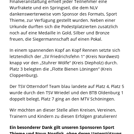
Finalveranstaltung erhielt jeder Teilnehmer eine
Wurfrakete und ein Springseil, die dem NLV
dankenswerterweise vom Sponsor des Formats, Sport
Thieme, zur Verfügung gestellt wurden. Neben einer
Urkunde durften sich die Podestplatzierten zusätzlich
noch auf eine Medaille in Gold, Silber und Bronze
freuen, die Siegermannschaft auf einen Pokal.
In einem spannenden Kopf an Kopf Rennen setzte sich
letztendlich der ,,SV Friedrichsfehn 1“ (Kreis Nordwest)
knapp vor den ,,Stuhrer Wölfe“ (Kreis Diepholz) durch.
Platz 3 belegten die ,,Flotte Bienen Löningen“ (Kreis
Cloppenburg).
Der TSV Otterndorf Team blau landete auf Platz 4, Platz 5
wurde durch den TSV Wriedel und den BTB Oldenburg 1
doppelt belegt, Platz 7 ging an den MTV Schöningen.
Wir möchten an dieser Stelle allen Kreisen, Vereinen,
Trainern und Kindern zu diesen Erfolgen gratulieren!
Ein besonderer Dank gilt unseren Sponsoren Sport
Thieme und Novo Nordisk, ohne deren Unterstützung