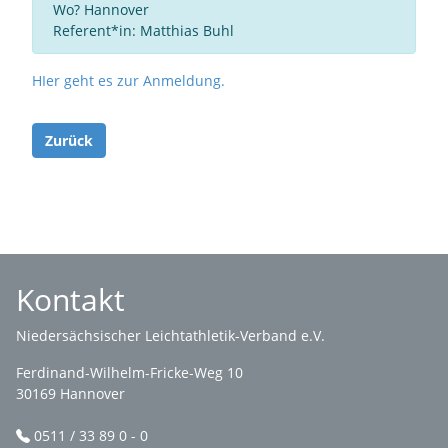
Wo? Hannover
Referent*in: Matthias Buhl
HIer geht es zur Anmeldung.
Zurück
Kontakt
Niedersächsischer Leichtathletik-Verband e.V.
Ferdinand-Wilhelm-Fricke-Weg 10
30169 Hannover
0511 / 33 89 0 - 0