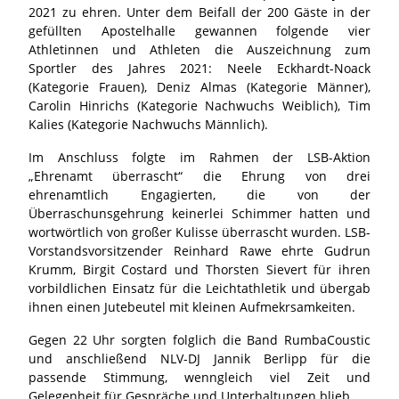
2021 zu ehren. Unter dem Beifall der 200 Gäste in der
gefüllten Apostelhalle gewannen folgende vier
Athletinnen und Athleten die Auszeichnung zum
Sportler des Jahres 2021: Neele Eckhardt-Noack
(Kategorie Frauen), Deniz Almas (Kategorie Männer),
Carolin Hinrichs (Kategorie Nachwuchs Weiblich), Tim
Kalies (Kategorie Nachwuchs Männlich).
Im Anschluss folgte im Rahmen der LSB-Aktion
„Ehrenamt überrascht“ die Ehrung von drei
ehrenamtlich Engagierten, die von der
Überraschunsgehrung keinerlei Schimmer hatten und
wortwörtlich von großer Kulisse überrascht wurden. LSB-
Vorstandsvorsitzender Reinhard Rawe ehrte Gudrun
Krumm, Birgit Costard und Thorsten Sievert für ihren
vorbildlichen Einsatz für die Leichtathletik und übergab
ihnen einen Jutebeutel mit kleinen Aufmekrsamkeiten.
Gegen 22 Uhr sorgten folglich die Band RumbaCoustic
und anschließend NLV-DJ Jannik Berlipp für die
passende Stimmung, wenngleich viel Zeit und
Gelegenheit für Gespräche und Unterhaltungen blieb.