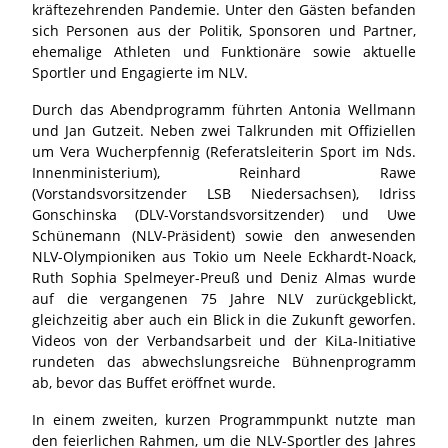
kräftezehrenden Pandemie. Unter den Gästen befanden
sich Personen aus der Politik, Sponsoren und Partner,
ehemalige Athleten und Funktionäre sowie aktuelle
Sportler und Engagierte im NLV.
Durch das Abendprogramm führten Antonia Wellmann
und Jan Gutzeit. Neben zwei Talkrunden mit Offiziellen
um Vera Wucherpfennig (Referatsleiterin Sport im Nds.
Innenministerium), Reinhard Rawe
(Vorstandsvorsitzender LSB Niedersachsen), Idriss
Gonschinska (DLV-Vorstandsvorsitzender) und Uwe
Schünemann (NLV-Präsident) sowie den anwesenden
NLV-Olympioniken aus Tokio um Neele Eckhardt-Noack,
Ruth Sophia Spelmeyer-Preuß und Deniz Almas wurde
auf die vergangenen 75 Jahre NLV zurückgeblickt,
gleichzeitig aber auch ein Blick in die Zukunft geworfen.
Videos von der Verbandsarbeit und der KiLa-Initiative
rundeten das abwechslungsreiche Bühnenprogramm
ab, bevor das Buffet eröffnet wurde.
In einem zweiten, kurzen Programmpunkt nutzte man
den feierlichen Rahmen, um die NLV-Sportler des Jahres