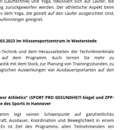
 (Lauftechnik) und Yoga, fokussiert sich auf Läufer, die
ng zurückgeworfen werden. Der athletische Aspekt beim
s dem Yoga, die gezielt auf den Läufer ausgerichtet sind,
ufeinsteiger geeignet.
5.03.2023 im Hössensportzentrum in Westerstede
ng-Technik und dem Herausarbeiten der Technikmerkmale
ktur auf dem Programm. Auch lernen Sie mehr zu
ik mit dem Stock, zur Planung von Trainingsstunden, zu
ogischen Auswirkungen von Ausdauersportarten auf den
oor Athletics" (SPORT PRO GESUNDHEIT-Siegel und ZPP-
e des Sports in Hannover
ramm legt seinen Schwerpunkt auf ganzheitliches
raft, Ausdauer, Koordination und Beweglichkeit in einem
 Es ist Ziel des Programms, allen Teilnehmenden ein