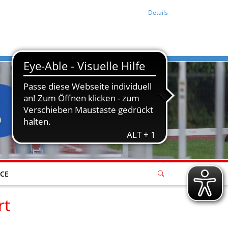
Details
ICE
rt