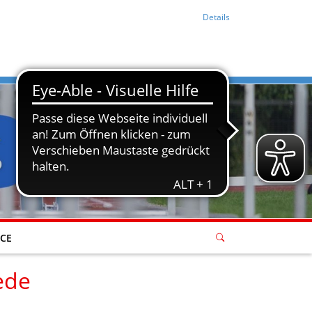
Details
ICE
ede