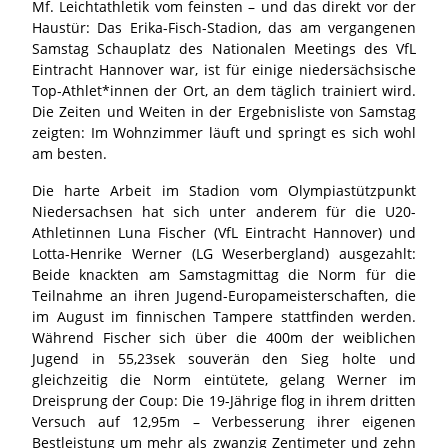
Mf. Leichtathletik vom feinsten – und das direkt vor der
Haustür: Das Erika-Fisch-Stadion, das am vergangenen
Samstag Schauplatz des Nationalen Meetings des VfL
Eintracht Hannover war, ist für einige niedersächsische
Top-Athlet*innen der Ort, an dem täglich trainiert wird.
Die Zeiten und Weiten in der Ergebnisliste von Samstag
zeigten: Im Wohnzimmer läuft und springt es sich wohl
am besten.
Die harte Arbeit im Stadion vom Olympiastützpunkt
Niedersachsen hat sich unter anderem für die U20-
Athletinnen Luna Fischer (VfL Eintracht Hannover) und
Lotta-Henrike Werner (LG Weserbergland) ausgezahlt:
Beide knackten am Samstagmittag die Norm für die
Teilnahme an ihren Jugend-Europameisterschaften, die
im August im finnischen Tampere stattfinden werden.
Während Fischer sich über die 400m der weiblichen
Jugend in 55,23sek souverän den Sieg holte und
gleichzeitig die Norm eintütete, gelang Werner im
Dreisprung der Coup: Die 19-Jährige flog in ihrem dritten
Versuch auf 12,95m – Verbesserung ihrer eigenen
Bestleistung um mehr als zwanzig Zentimeter und zehn