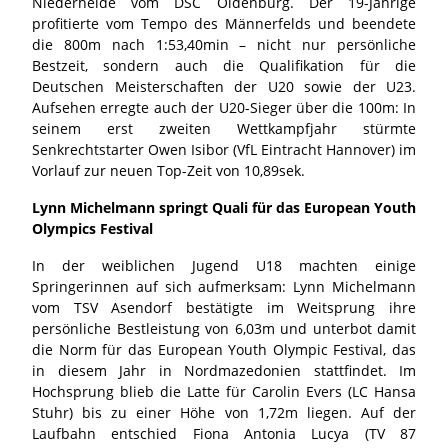
Niederheide vom DSC Oldenburg. Der 19-Jährige
profitierte vom Tempo des Männerfelds und beendete
die 800m nach 1:53,40min – nicht nur persönliche
Bestzeit, sondern auch die Qualifikation für die
Deutschen Meisterschaften der U20 sowie der U23.
Aufsehen erregte auch der U20-Sieger über die 100m: In
seinem erst zweiten Wettkampfjahr stürmte
Senkrechtstarter Owen Isibor (VfL Eintracht Hannover) im
Vorlauf zur neuen Top-Zeit von 10,89sek.
Lynn Michelmann springt Quali für das European Youth
Olympics Festival
In der weiblichen Jugend U18 machten einige
Springerinnen auf sich aufmerksam: Lynn Michelmann
vom TSV Asendorf bestätigte im Weitsprung ihre
persönliche Bestleistung von 6,03m und unterbot damit
die Norm für das European Youth Olympic Festival, das
in diesem Jahr in Nordmazedonien stattfindet. Im
Hochsprung blieb die Latte für Carolin Evers (LC Hansa
Stuhr) bis zu einer Höhe von 1,72m liegen. Auf der
Laufbahn entschied Fiona Antonia Lucya (TV 87