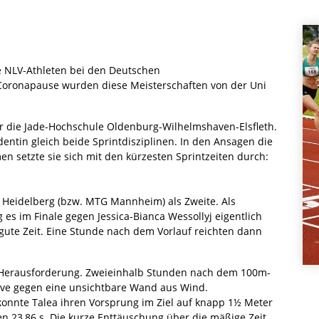
e NLV-Athleten bei den Deutschen
Coronapause wurden diese Meisterschaften von der Uni
r die Jade-Hochschule Oldenburg-Wilhelmshaven-Elsfleth.
dentin gleich beide Sprintdisziplinen. In den Ansagen die
 setzte sie sich mit den kürzesten Sprintzeiten durch:
PH Heidelberg (bzw. MTG Mannheim) als Zweite. Als
g es im Finale gegen Jessica-Bianca Wessollyj eigentlich
gute Zeit. Eine Stunde nach dem Vorlauf reichten dann
 Herausforderung. Zweieinhalb Stunden nach dem 100m-
kurve gegen eine unsichtbare Wand aus Wind.
onnte Talea ihren Vorsprung im Ziel auf knapp 1½ Meter
n 23,86 s. Die kurze Enttäuschung über die mäßige Zeit