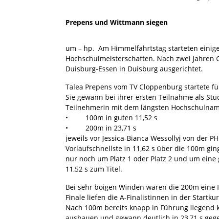
Prepens und Wittmann siegen
um – hp. Am Himmelfahrtstag starteten einig
Hochschulmeisterschaften. Nach zwei Jahren 
Duisburg-Essen in Duisburg ausgerichtet.
Talea Prepens vom TV Cloppenburg startete fü
Sie gewann bei ihrer ersten Teilnahme als Stu
Teilnehmerin mit dem längsten Hochschulnamen
• 100m in guten 11,52 s
• 200m in 23,71 s
jeweils vor Jessica-Bianca Wessollyj von der 
Vorlaufschnellste in 11,62 s über die 100m gin
nur noch um Platz 1 oder Platz 2 und um eine 
11,52 s zum Titel.
Bei sehr böigen Winden waren die 200m eine
Finale liefen die A-Finalistinnen in der Start
Nach 100m bereits knapp in Führung liegend k
ausbauen und gewann deutlich in 23,71 s gege