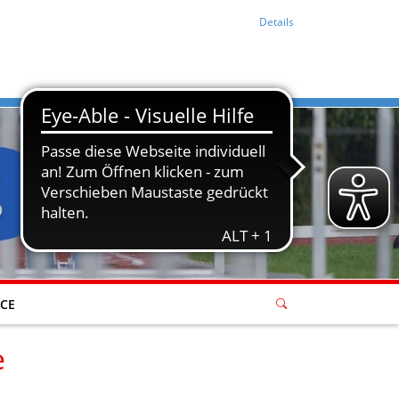
Details
ICE
e