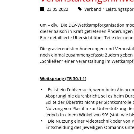
23.05.2022
Verband
Leistungsspor
um – dlv. Die DLV-Wettkampforganisation möch
dieser Saison in Kraft getretenen Änderungen
Eine detaillierte Übersicht über Teile der neu
Die gravierendsten Änderungen und Veranstal
noch einmal zusammengefasst: Zudem geben w
„Schließen“ einer Veranstaltung im Wettkamp
Weitsprung (TR 30.1.1)
Es ist ein Fehlversuch, wenn beim Absprun
Absprunglinie durchbricht, sei es beim Du
Sollte der Übertritt nicht per Sichtkontrolle 
Nutzung von Plastilin zur Unterstützung de
jedoch in einem Winkel von 90° (statt wie b
Die Nutzung einer Videotechnik oder von Plas
Entscheidung des jeweiligen Obmanns unter