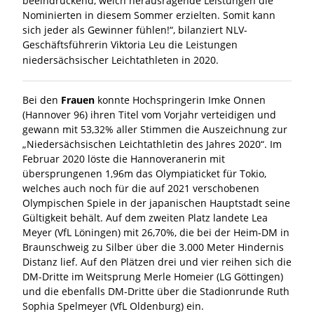
beeindruckend, welch herausragende Leistungen die
Nominierten in diesem Sommer erzielten. Somit kann
sich jeder als Gewinner fühlen!“, bilanziert NLV-
Geschäftsführerin Viktoria Leu die Leistungen
niedersächsischer Leichtathleten in 2020.
Bei den
Frauen
konnte Hochspringerin Imke Onnen
(Hannover 96) ihren Titel vom Vorjahr verteidigen und
gewann mit 53,32% aller Stimmen die Auszeichnung zur
„Niedersächsischen Leichtathletin des Jahres 2020“. Im
Februar 2020 löste die Hannoveranerin mit
übersprungenen 1,96m das Olympiaticket für Tokio,
welches auch noch für die auf 2021 verschobenen
Olympischen Spiele in der japanischen Hauptstadt seine
Gültigkeit behält. Auf dem zweiten Platz landete Lea
Meyer (VfL Löningen) mit 26,70%, die bei der Heim-DM in
Braunschweig zu Silber über die 3.000 Meter Hindernis
Distanz lief. Auf den Plätzen drei und vier reihen sich die
DM-Dritte im Weitsprung Merle Homeier (LG Göttingen)
und die ebenfalls DM-Dritte über die Stadionrunde Ruth
Sophia Spelmeyer (VfL Oldenburg) ein.