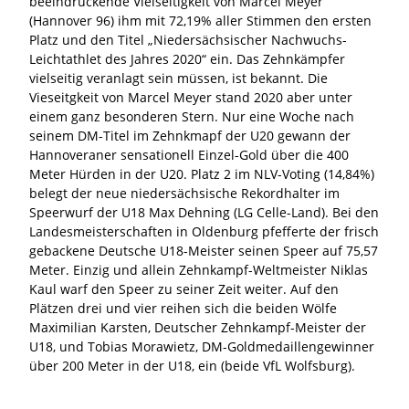
beeindruckende Vielseitigkeit von Marcel Meyer
(Hannover 96) ihm mit 72,19% aller Stimmen den ersten
Platz und den Titel „Niedersächsischer Nachwuchs-
Leichtathlet des Jahres 2020“ ein. Das Zehnkämpfer
vielseitig veranlagt sein müssen, ist bekannt. Die
Vieseitgkeit von Marcel Meyer stand 2020 aber unter
einem ganz besonderen Stern. Nur eine Woche nach
seinem DM-Titel im Zehnkmapf der U20 gewann der
Hannoveraner sensationell Einzel-Gold über die 400
Meter Hürden in der U20. Platz 2 im NLV-Voting (14,84%)
belegt der neue niedersächsische Rekordhalter im
Speerwurf der U18 Max Dehning (LG Celle-Land). Bei den
Landesmeisterschaften in Oldenburg pfefferte der frisch
gebackene Deutsche U18-Meister seinen Speer auf 75,57
Meter. Einzig und allein Zehnkampf-Weltmeister Niklas
Kaul warf den Speer zu seiner Zeit weiter. Auf den
Plätzen drei und vier reihen sich die beiden Wölfe
Maximilian Karsten, Deutscher Zehnkampf-Meister der
U18, und Tobias Morawietz, DM-Goldmedaillengewinner
über 200 Meter in der U18, ein (beide VfL Wolfsburg).