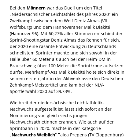
Bei den
Männern
war das Duell um den Titel
„Niedersächsischer Leichtathlet des Jahres 2020“ ein
Zweikampf zwischen dem Wolf Deniz Almas (VfL
Wolfsburg) und dem Hannoveraner Malik Diakité
(Hannover 96). Mit 60,27% aller Stimmen entschied der
Sprint-Shootingstar Deniz Almas das Rennen für sich,
der 2020 eine rasante Entwicklung zu Deutschlands
schnellstem Sprinter machte und sich sowohl in der
Halle über 60 Meter als auch bei der Heim-DM in
Brauschweig über 100 Meter die Sprintkrone aufsetzen
durfte. Mehrkampf-Ass Malik Diakité holte sich direkt in
seinem ersten Jahr in der Aktivenklasse den Deutschen
Zehnkampf-Meistertitel und kam bei der NLV-
Sportlerwahl 2020 auf 39,73%.
Wie breit der niedersächsische Leichtathletik-
Nachwuchs aufgestellt ist, lässt sich sofort an der
Nominierung von gleich sechs jungen
Nachwuchsathletinnen erahnen. Wie auch auf der
Sprintbahn in 2020, machte in der Kategorie
„
Nachwuchs Weiblich
“ Talea Prepens (TV Cloppenburg)