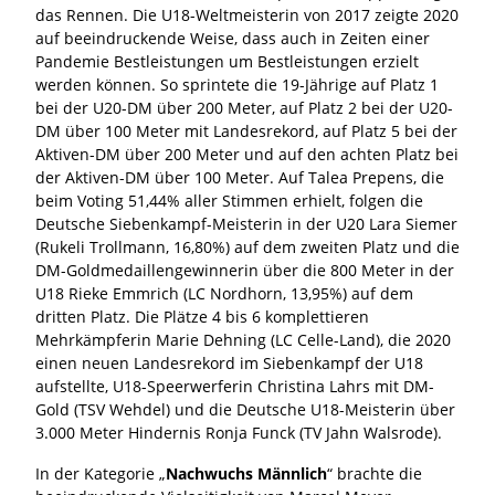
das Rennen. Die U18-Weltmeisterin von 2017 zeigte 2020
auf beeindruckende Weise, dass auch in Zeiten einer
Pandemie Bestleistungen um Bestleistungen erzielt
werden können. So sprintete die 19-Jährige auf Platz 1
bei der U20-DM über 200 Meter, auf Platz 2 bei der U20-
DM über 100 Meter mit Landesrekord, auf Platz 5 bei der
Aktiven-DM über 200 Meter und auf den achten Platz bei
der Aktiven-DM über 100 Meter. Auf Talea Prepens, die
beim Voting 51,44% aller Stimmen erhielt, folgen die
Deutsche Siebenkampf-Meisterin in der U20 Lara Siemer
(Rukeli Trollmann, 16,80%) auf dem zweiten Platz und die
DM-Goldmedaillengewinnerin über die 800 Meter in der
U18 Rieke Emmrich (LC Nordhorn, 13,95%) auf dem
dritten Platz. Die Plätze 4 bis 6 komplettieren
Mehrkämpferin Marie Dehning (LC Celle-Land), die 2020
einen neuen Landesrekord im Siebenkampf der U18
aufstellte, U18-Speerwerferin Christina Lahrs mit DM-
Gold (TSV Wehdel) und die Deutsche U18-Meisterin über
3.000 Meter Hindernis Ronja Funck (TV Jahn Walsrode).
In der Kategorie „
Nachwuchs Männlich
“ brachte die