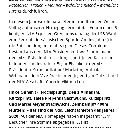
Kategorien: Frauen – Männer – weibliche Jugend – männliche
Jugend
durchführen.
In diesem Jahr wurde parallel zum traditionellen Online-
Voting auf unserer Homepage erneut das Votum eines 6-
köpfigen NLV-Experten-Gremiums (analog der LSB-Wahl
zum / zur niedersächsischen Sportler/in des Jahres) in
die Entscheidung miteinbezogen. Dieses Gremium
bestand aus dem NLV-Präsidenten Uwe Schünemann,
dem Vize-Präsidenten Leistungssport Julien Karn, dem
leitenden Landestrainer Edgar Eisenkolb, der Vize-
Präsidentin Kommunikation/ Marketing Antonia
Wellmann, dem Vize-Präsidenten Jugend Jan Gutzeit und
der NLV-Geschäftsführerin Viktoria Leu.
Imke Onnen (F, Hochsprung), Deniz Almas (M,
Kurzsprint), Talea Prepens (Nachwuchs, Kurzsprint)
und Marcel Meyer (Nachwuchs, Zehnkampf/ 400m
Hürden) – das sind die Nds. Leichtathleten des Jahres
2020
. Auf der NLV-Homepage haben insgesamt 1.341
Besucher ihre Stimme abgegeben. „Es ist