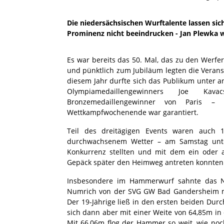
Die niedersächsischen Wurftalente lassen si
Prominenz nicht beeindrucken - Jan Plewka w
Es war bereits das 50. Mal, das zu den Werf
und pünktlich zum Jubiläum legten die Verans
diesem Jahr durfte sich das Publikum unter 
Olympiamedaillengewinners Joe Ka
Bronzemedaillengewinner von Paris – 
Wettkampfwochenende war garantiert.
Teil des dreitägigen Events waren auch 
durchwachsenem Wetter – am Samstag unte
Konkurrenz stellten und mit dem ein ode
Gepäck später den Heimweg antreten konnten
Insbesondere im Hammerwurf sahnte das N
Numrich von der SVG GW Bad Gandersheim mit
Der 19-Jährige ließ in den ersten beiden Durc
sich dann aber mit einer Weite von 64,85m i
Mit 66,06m flog der Hammer so weit, wie no