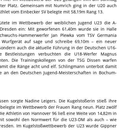
ter Platz. Gemeinsam mit Numrich ging in der U20 auch
Athlet vom Einbecker SV belegte mit 58,19m Rang 13.
ütete im Wettbewerb der weiblichen Jugend U23 die A-
Dresden ein: Mit geworfenen 61,40m wurde sie in Halle
 Nachwuchs-Hammerwerfer Jan Plewka vom TSV Germania
in Wurfgerät auf sage und schreibe 69,10m – ein neuer
, sondern auch die aktuelle Führung in der Deutschen U16-
che Bestleistungen verbuchten die U18-Werfer Magnus
ten. Die Trainingskollegen von der TSG Dissen warfen
amit die Ränge acht und elf. Schlingmann unterbot damit
me an den Deutschen Jugend-Meisterschaften in Bochum-
en sorgte Nadine Leigers. Die Kugelstoßerin stieß ihre
d belegte im Wettbewerb der Frauen Rang neun. Platz zwölf
ie Athletin von Hannover 96 ließ eine Weite von 14,82m in
amit sowohl den Normwert für die U23-DM als auch – wie
 Dresden. Im Kugelstoßwettbewerb der U23 wurde Gippner