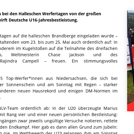
ch bei den Halleschen Werfertagen von der großen
irft Deutsche U16-Jahresbestleistung.
ertagen auf die halleschen Brandberge eingeladen wurde –
taltenden vom 23. bis zum 25. Mai auch ordentlich auf: In
anderem im Kugelstoßen auf die Teilnahme des dreifachen
vacs, Weltmeisterin Chase Jackson und des
Rajindra Campell – freuen. Ein stimmungsvolles
15 Top-Werfer*innen aus Niedersachsen, die sich bei
r Sonnenschein und am Sonntag mit Regen – starker
r anderen neuen Hausrekord und einigen DM-Normen im
.
LV-Team ordentlich ab: In der U20 überzeugte Marius
 Rang vier und einer neuen persönlichen Bestleistung:
hgängen zwar jeweils ungültige Versuche notieren, rettete
n den Endkampf. Hier gab es dann allen Grund zum Jubeln:
ch nie. Im Wettbewerb der U23 gelangen ihm am Sonntag