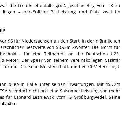
ar die Freude ebenfalls groß. Josefine Birg vom TK zu
fliegen – persönliche Bestleistung und Platz zwei im
app
ver 96 für Niedersachsen an den Start. In der männlichen
rsönlicher Bestweite von 58,93m Zwölfter. Die Norm für
abgehakt – für eine Teilnahme an der Deutschen U23-
lb Meter. Der Speer von seinem Vereinskollegen Casimir
 für die Deutsche Meisterschaft, die bei 70 Metern liegt,
nn blieb in Halle unter seinen Erwartungen. Mit 45,72m
SV Asendorf nicht an seine Saisonbestleistung von mehr
 es für Leonard Lesniewski vom TS Großburgwedel. Seine
f 42,40m.