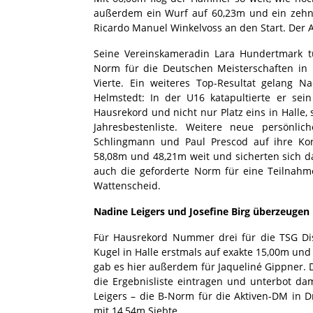
außerdem ein Wurf auf 60,23m und ein zehn
Ricardo Manuel Winkelvoss an den Start. Der 
Seine Vereinskameradin Lara Hundertmark t
Norm für die Deutschen Meisterschaften in 
Vierte. Ein weiteres Top-Resultat gelang
Helmstedt: In der U16 katapultierte er se
Hausrekord und nicht nur Platz eins in Halle
Jahresbestenliste. Weitere neue persönli
Schlingmann und Paul Prescod auf ihre Kon
58,08m und 48,21m weit und sicherten sich d
auch die geforderte Norm für eine Teilnah
Wattenscheid.
Nadine Leigers und Josefine Birg überzeugen
Für Hausrekord Nummer drei für die TSG Diss
Kugel in Halle erstmals auf exakte 15,00m un
gab es hier außerdem für Jaqueliné Gippner. D
die Ergebnisliste eintragen und unterbot d
Leigers – die B-Norm für die Aktiven-DM in
mit 14,54m Siebte.