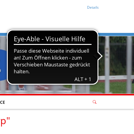
Details
ICE
yp"