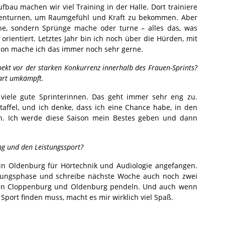
fbau machen wir viel Training in der Halle. Dort trainiere
denturnen, um Raumgefühl und Kraft zu bekommen. Aber
ehe, sondern Sprünge mache oder turne – alles das, was
rientiert. Letztes Jahr bin ich noch über die Hürden, mit
son mache ich das immer noch sehr gerne.
spekt vor der starken Konkurrenz innerhalb des Frauen-Sprints?
hart umkämpft.
 viele gute Sprinterinnen. Das geht immer sehr eng zu.
 Staffel, und ich denke, dass ich eine Chance habe, in den
n. Ich werde diese Saison mein Bestes geben und dann
ng und den Leistungssport?
n Oldenburg für Hörtechnik und Audiologie angefangen.
rüfungsphase und schreibe nächste Woche auch noch zwei
hen Cloppenburg und Oldenburg pendeln. Und auch wenn
port finden muss, macht es mir wirklich viel Spaß.