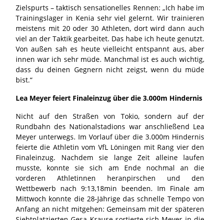
Zielspurts – taktisch sensationelles Rennen: „Ich habe im
Trainingslager in Kenia sehr viel gelernt. Wir trainieren
meistens mit 20 oder 30 Athleten, dort wird dann auch
viel an der Taktik gearbeitet. Das habe ich heute genutzt.
Von außen sah es heute vielleicht entspannt aus, aber
innen war ich sehr müde. Manchmal ist es auch wichtig,
dass du deinen Gegnern nicht zeigst, wenn du müde
bist.“
Lea Meyer feiert Finaleinzug über die 3.000m Hindernis
Nicht auf den Straßen von Tokio, sondern auf der
Rundbahn des Nationalstadions war anschließend Lea
Meyer unterwegs. Im Vorlauf über die 3.000m Hindernis
feierte die Athletin vom VfL Löningen mit Rang vier den
Finaleinzug. Nachdem sie lange Zeit alleine laufen
musste, konnte sie sich am Ende nochmal an die
vorderen Athletinnen heranpirschen und den
Wettbewerb nach 9:13,18min beenden. Im Finale am
Mittwoch konnte die 28-Jährige das schnelle Tempo von
Anfang an nicht mitgehen: Gemeinsam mit der späteren
Siebtplatzierten Gesa Krause sortierte sich Meyer in die