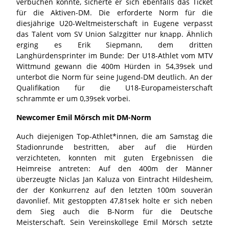
verbuchen konnte, sicherte er sich ebenfalls das Ticket
für die Aktiven-DM. Die erforderte Norm für die
diesjährige U20-Weltmeisterschaft in Eugene verpasst
das Talent vom SV Union Salzgitter nur knapp. Ähnlich
erging es Erik Siepmann, dem dritten
Langhürdensprinter im Bunde: Der U18-Athlet vom MTV
Wittmund gewann die 400m Hürden in 54,39sek und
unterbot die Norm für seine Jugend-DM deutlich. An der
Qualifikation für die U18-Europameisterschaft
schrammte er um 0,39sek vorbei.
Newcomer Emil Mörsch mit DM-Norm
Auch diejenigen Top-Athlet*innen, die am Samstag die
Stadionrunde bestritten, aber auf die Hürden
verzichteten, konnten mit guten Ergebnissen die
Heimreise antreten: Auf den 400m der Männer
überzeugte Niclas Jan Kaluza von Eintracht Hildesheim,
der der Konkurrenz auf den letzten 100m souverän
davonlief. Mit gestoppten 47,81sek holte er sich neben
dem Sieg auch die B-Norm für die Deutsche
Meisterschaft. Sein Vereinskollege Emil Mörsch setzte