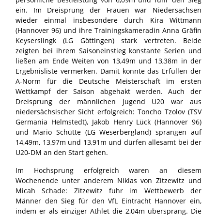
ein. Im Dreisprung der Frauen war Niedersachsen
wieder einmal insbesondere durch Kira Wittmann
(Hannover 96) und ihre Trainingskameradin Anna Gräfin
Keyserslingk (LG Göttingen) stark vertreten. Beide
zeigten bei ihrem Saisoneinstieg konstante Serien und
ließen am Ende Weiten von 13,49m und 13,38m in der
Ergebnisliste vermerken. Damit konnte das Erfüllen der
A-Norm für die Deutsche Meisterschaft im ersten
Wettkampf der Saison abgehakt werden. Auch der
Dreisprung der männlichen Jugend U20 war aus
niedersächsischer Sicht erfolgreich: Toncho Tzolov (TSV
Germania Helmstedt), Jakob Henry Lück (Hannover 96)
und Mario Schütte (LG Weserbergland) sprangen auf
14,49m, 13,97m und 13,91m und dürfen allesamt bei der
U20-DM an den Start gehen.
Im Hochsprung erfolgreich waren an diesem
Wochenende unter anderem Niklas von Zitzewitz und
Micah Schade: Zitzewitz fuhr im Wettbewerb der
Männer den Sieg für den VfL Eintracht Hannover ein,
indem er als einziger Athlet die 2,04m übersprang. Die