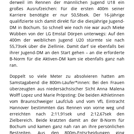
derweil im Rennen der männlichen Jugend U18 ein
großes Ausrufzeichen: Für die ersten 400m seiner
Karriere benötigte er nur 50,58sek. Der 16-Jährige
qualifizierte sich damit direkt für die diesjährige Jugend-
DM in Bochum. So schnell wie noch nie war auch Mieke
Wübben von der LG Emstal Dörpen unterwegs: Auf den
400m der weiblichen Jugend U20 stürmte sie nach
55,73sek über die Ziellinie. Damit darf sie ebenfalls bei
ihrer Jugend-DM an den Start gehen – an die erforderte
B-Norm für die Aktiven-DM kam sie ebenfalls ganz nah
ran.
Doppelt so viele Meter zu absolvieren hatten am
Samstagabend die 800m-Läufer*innen: Bei den Frauen
überzeugten aus niedersächsischer Sicht Anna Malena
Wolff Lopez und Marie Pröpsting: Die beiden Athletinnen
vom Braunschweiger Laufclub und vom VfL Eintracht
Hannover bestimmten das Rennen von vorne weg und
erreichten nach 2:11,91sek und 2:12,67sek den
Zielbereich. Beide kratzten damit an der B-Norm für
Bochum und kamen ganz nah ran an ihre persönlichen
Bestzeiten. Aus den 800m-Entscheidungen ging