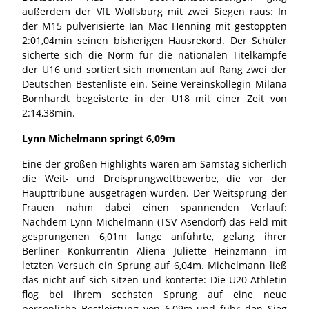
außerdem der VfL Wolfsburg mit zwei Siegen raus: In
der M15 pulverisierte Ian Mac Henning mit gestoppten
2:01,04min seinen bisherigen Hausrekord. Der Schüler
sicherte sich die Norm für die nationalen Titelkämpfe
der U16 und sortiert sich momentan auf Rang zwei der
Deutschen Bestenliste ein. Seine Vereinskollegin Milana
Bornhardt begeisterte in der U18 mit einer Zeit von
2:14,38min.
Lynn Michelmann springt 6,09m
Eine der großen Highlights waren am Samstag sicherlich
die Weit- und Dreisprungwettbewerbe, die vor der
Haupttribüne ausgetragen wurden. Der Weitsprung der
Frauen nahm dabei einen spannenden Verlauf:
Nachdem Lynn Michelmann (TSV Asendorf) das Feld mit
gesprungenen 6,01m lange anführte, gelang ihrer
Berliner Konkurrentin Aliena Juliette Heinzmann im
letzten Versuch ein Sprung auf 6,04m. Michelmann ließ
das nicht auf sich sitzen und konterte: Die U20-Athletin
flog bei ihrem sechsten Sprung auf eine neue
persönliche Bestleistung von 6,09m und fuhr den Sieg