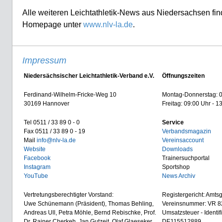
Alle weiteren Leichtathletik-News aus Niedersachsen find
Homepage unter
www.nlv-la.de
.
Impressum
Niedersächsischer Leichtathletik-Verband e.V.
Öffnungszeiten
Ferdinand-Wilhelm-Fricke-Weg 10
Montag-Donnerstag: 0
30169 Hannover
Freitag: 09:00 Uhr - 1
Tel 0511 / 33 89 0 - 0
Service
Fax 0511 / 33 89 0 - 19
Verbandsmagazin
Mail
info@nlv-la.de
Vereinsaccount
Website
Downloads
Facebook
Trainersuchportal
Instagram
Sportshop
YouTube
News Archiv
Vertretungsberechtigter Vorstand:
Registergericht: Amts
Uwe Schünemann (Präsident), Thomas Behling,
Vereinsnummer: VR 8
Andreas Ull, Petra Möhle, Bernd Rebischke, Prof.
Umsatzsteuer - Identi
Dr. Rainer Cherkeh, Jan Gutzeit, Olaf Glaeseker
DE115512889