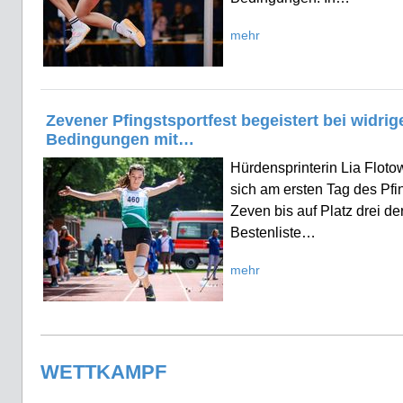
mehr
Zevener Pfingstsportfest begeistert bei widrig
Bedingungen mit…
Hürdensprinterin Lia Flot
sich am ersten Tag des Pfin
Zeven bis auf Platz drei de
Bestenliste…
mehr
WETTKAMPF