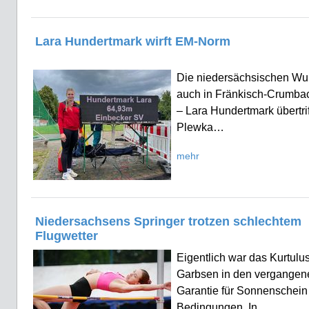
Lara Hundertmark wirft EM-Norm
Die niedersächsischen Wurf
auch in Fränkisch-Crumbac
– Lara Hundertmark übertr
Plewka…
mehr
Niedersachsens Springer trotzen schlechtem
Flugwetter
Eigentlich war das Kurtulu
Garbsen in den vergangene
Garantie für Sonnenschein
Bedingungen. In…